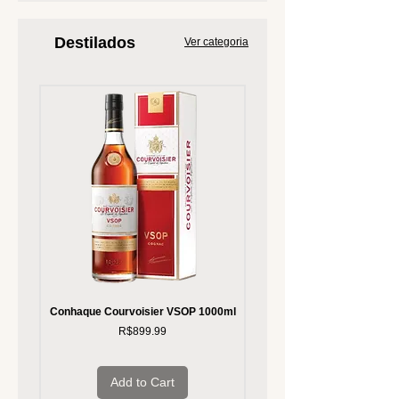
Destilados
Ver categoria
Conhaque Courvoisier VSOP 1000ml
Whisky Glenfiddich 15 Ano
Price
R$899.99
Add to Cart