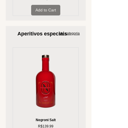
Add to Cart
Aperitivos especiais
Ver categoria
Negroni Salt
Price
R$139.99