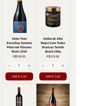
Vinho Tinto
Geléia de Alho
EveryDay Sonoma
Negro Com Trufas
Pinot noir Rússian
Brancas Tartufo
Rivier 2018
Brasil 150g
Price
Price
R$530.00
R$119.99
Add to Cart
Add to Cart