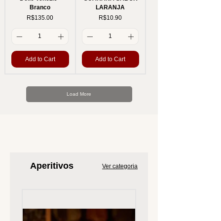
Branco
LARANJA
Price
Price
R$135.00
R$10.90
Add to Cart
Add to Cart
Load More
Aperitivos
Ver categoria