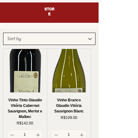
STOR
E
Vinho Tinto Glaudio
Vinho Branco
Vitória Cabernet
Glaudio Vitória
Sauvignon, Merlot e
Sauvignon Blanc
Malbec
Price
R$109.00
Price
R$142.00