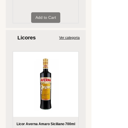
Add to Cart
Licores
Ver categoria
Licor Averna Amaro Siciliano 700ml
Licor FireBall Cinnamon 