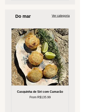
Do mar
Ver categoria
Casquinha de Siri com Camarão
Bottarga Salgada Seca Ralada
Sale Price
From
R$135.99