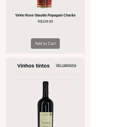
Vinho Rose Glaudio Papagaio Charão
CLUBE Chateau Angueirou
Côtes de Provence 2024 - 
Price
R$109.00
Add to Cart
Vinhos tintos
Ver categoria