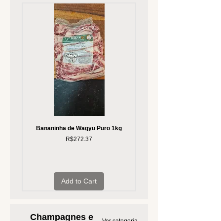
Bananinha de Wagyu Puro 1kg
Linguiça de Cordeiro M
Price
R$272.37
Add to Cart
Champagnes e
Ver categoria