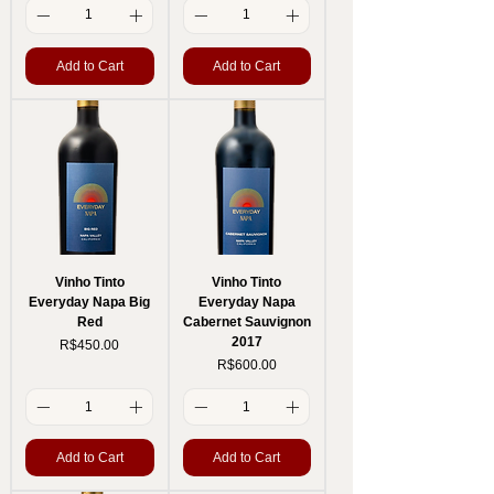
Add to Cart
Add to Cart
Vinho Tinto
Vinho Tinto
Everyday Napa Big
Everyday Napa
Red
Cabernet Sauvignon
2017
Price
R$450.00
Price
R$600.00
Add to Cart
Add to Cart