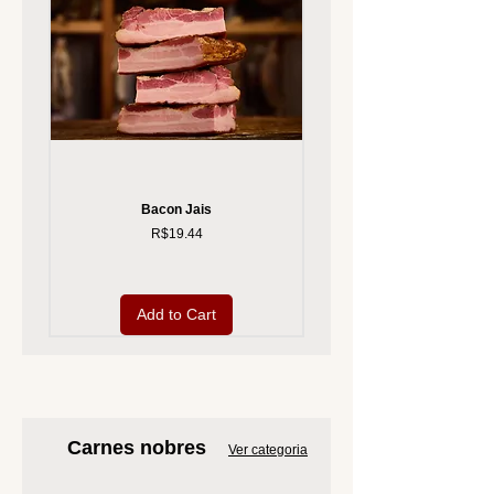
Bacon Jais
Price
R$19.44
Add to Cart
Carnes nobres
Ver categoria