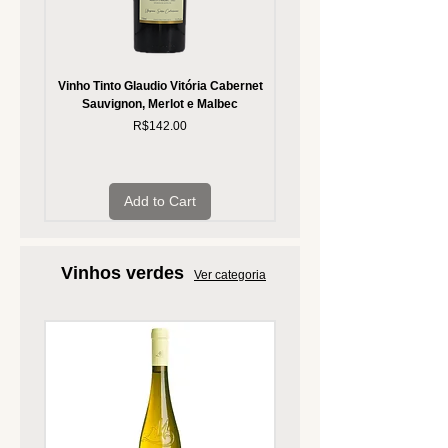
Vinho Tinto Glaudio Vitória Cabernet
Vinho Tinto Glaudio Donna
Sauvignon, Merlot e Malbec
Price
R$142.00
Add to Cart
Vinhos verdes
Ver categoria