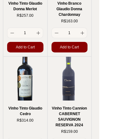
Vinho Tinto Glaudio
Vinho Branco
Donna Merlot
Glaudio Donna
Chardonnay
Price
R$257.00
Price
R$163.00
Add to Cart
Add to Cart
Vinho Tinto Glaudio
Vinho Tinto Cannion
Cedro
CABERNET
SAUVIGNON
Price
R$314.00
RESERVA 2024
Price
R$159.00