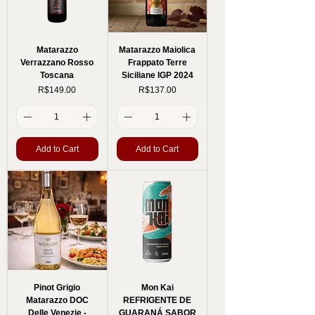
Matarazzo
Matarazzo Maiolica
Verrazzano Rosso
Frappato Terre
Toscana
Siciliane IGP 2024
Price
Price
R$149.00
R$137.00
Add to Cart
Add to Cart
Pinot Grigio
Mon Kai
Matarazzo DOC
REFRIGENTE DE
Delle Venezie -
GUARANÁ SABOR