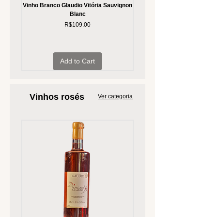
Vinho Branco Glaudio Vitória Sauvignon
Vinho Branco Glaudio Vi
Blanc
Price
R$109.00
Add to Cart
Vinhos rosés
Ver categoria