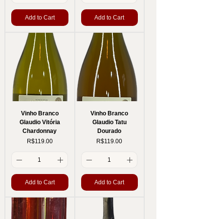
Add to Cart
Add to Cart
Vinho Branco
Vinho Branco
Glaudio Vitória
Glaudio Tatu
Chardonnay
Dourado
Price
Price
R$119.00
R$119.00
Add to Cart
Add to Cart