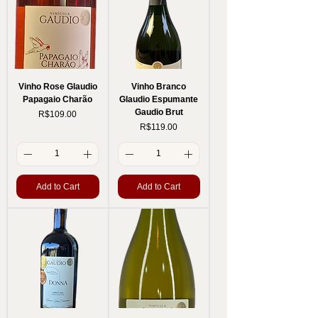
Vinho Rose Glaudio
Vinho Branco
Papagaio Charão
Glaudio Espumante
Gaudio Brut
Price
R$109.00
Price
R$119.00
Add to Cart
Add to Cart