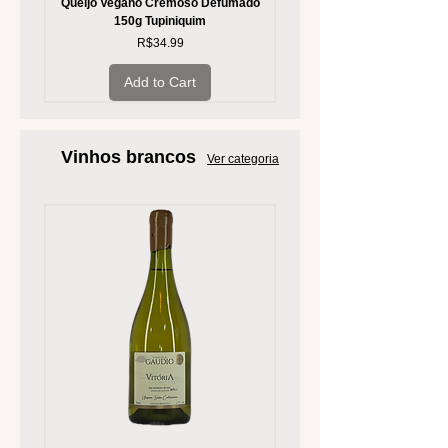
Queijo Vegano Cremoso Defumado
Queijo Vegano Cremoso Def
150g Tupiniquim
Tomate Seco e Alho 150g Tu
Price
R$34.99
Add to Cart
Vinhos brancos
Ver categoria