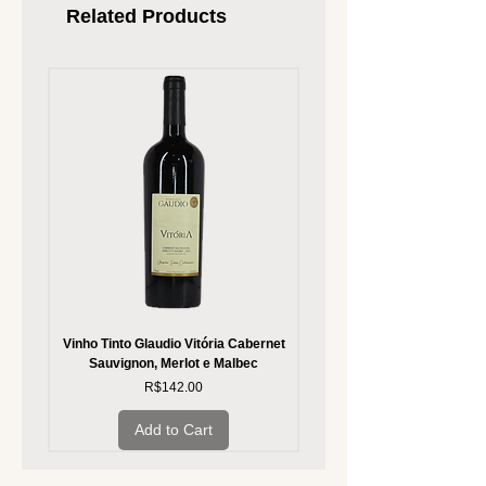
Related Products
Vinho Tinto Glaudio Vitória Cabernet
Vinho Branco Glaudio Vitória
Sauvignon, Merlot e Malbec
Price
R$142.00
Add to Cart