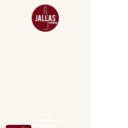
MENU
ACESSÓRIOS
ADEGA
APERITIVOS
CARNES NOBRES
COMBOS E KITS
DESTILADOS
DO MAR
GIFT VOUCHER
IGUARIAS
PROMOÇÕES
TEMPEROS
TOP 10!
INSTITUCIONAL
CONTATO
BLOG JALLAS PREMIUM
CLUB PREMIUM