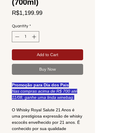
(700ml)
Price
R$1,199.99
Quantity
*
Add to Cart
Buy Now
Promoção para Dia dos Pais
Nas compras acima de R$ 700 até
11/08, ganhe uma linda winebag.
O Whisky Royal Salute 21 Anos é
uma prestigiosa expressão de whisky
escocês envelhecido por 21 anos. É
conhecido por sua qualidade