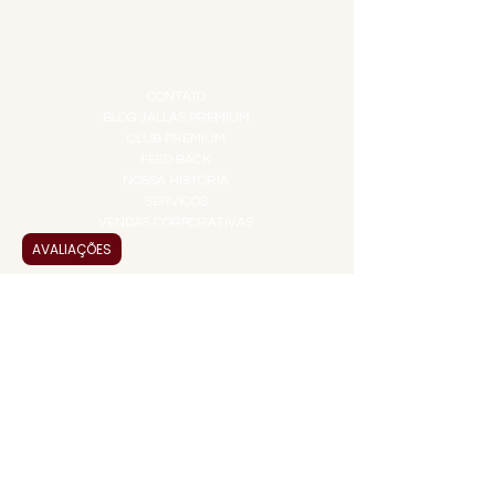
PROMOÇÕES
TEMPEROS
TOP 10!
INSTITUCIONAL
CONTATO
BLOG JALLAS PREMIUM
CLUB PREMIUM
FEED BACK
NOSSA HISTÓRIA
SERVIÇOS
VENDAS CORPORATIVAS
AVALIAÇÕES
INFORMAÇÕES
FAQ
TERMOS DE USO
PRAZOS DE ENTREGA
POLÍTICA DE PRIVACIDADE
POLÍTICA DE TROCAS E
DEVOLUÇÕES
ATENDIMENTO VIRTUAL
ADMINISTRAÇÃO
CONTATO@JALLASPREMIUM.COM.BR
+55 (11) 99916-8233