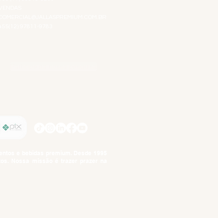
VENDAS
COMERCIAL@JALLASPREMIUM.COM.BR
+55(12) 97811-9783
Participe da nossa pesquisa
SIGA-NOS
imentos e bebidas premium. Desde 1995
tos. Nossa missão é trazer prazer na
tuto da Criança e do Adolescente,