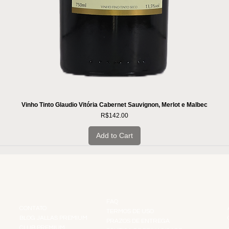
Vinho Tinto Glaudio Vitória Cabernet Sauvignon, Merlot e Malbec
Price
R$142.00
Add to Cart
INSTITUCIONAL
INFORMAÇÕES
FAQ
CONTATO
TERMOS DE USO
BLOG JALLAS PREMIUM
PRAZOS DE ENTREGA
CLUB PREMIUM