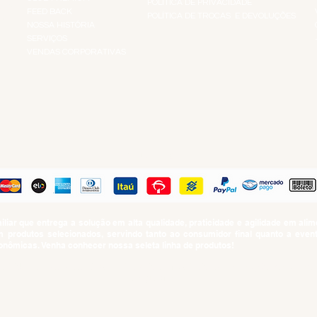
POLÍTICA DE PRIVACIDADE
RES
FEED BACK
POLÍTICA DE TROCAS E DEVOLUÇÕES
TS
NOSSA HISTÓRIA
SERVIÇOS
VENDAS CORPORATIVAS
R
PAGUE COM
iar que entrega a solução em alta qualidade, praticidade e agilidade em al
produtos selecionados, servindo tanto ao consumidor final quanto a even
nômicas. Venha conhecer nossa seleta linha de produtos!
SUMO PROIBIDO PARA MENORES DE 18 ANOS. Determinação contida no Esta
Artigo 81.nº II.