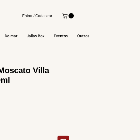
Entrar / Cadastrar
Do mar
Jallas Box
Eventos
Outros
Moscato Villa
0ml