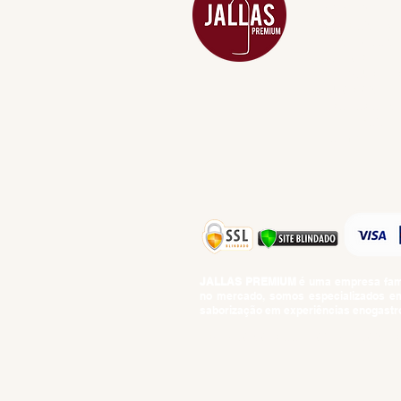
CARNES NOB
COMBOS E KI
DESTILADOS
DO MAR
GIFT VOUCHE
IGUARIAS
PROMOÇÕES
TEMPEROS
TOP 10!
JALLAS PREMIUM
é uma empresa famil
no mercado, somos especializados em 
saborização em experiências enogastro
BEBIDAS ALCOÓLICAS: VENDAS E CON