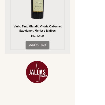
Vinho Tinto Glaudio Vitória Cabernet
Vinho Branco Glaudio Vitória
Sauvignon, Merlot e Malbec
Price
R$142.00
Add to Cart
MENU
ACESSÓRIOS
ADEGA
APERITIVOS