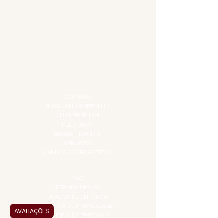
CARNES NOBRES
COMBOS E KITS
DESTILADOS
DO MAR
GIFT VOUCHER
IGUARIAS
PROMOÇÕES
TEMPEROS
TOP 10!
INSTITUCIONAL
CONTATO
BLOG JALLAS PREMIUM
CLUB PREMIUM
FEED BACK
NOSSA HISTÓRIA
SERVIÇOS
VENDAS CORPORATIVAS
INFORMAÇÕES
FAQ
TERMOS DE USO
PRAZOS DE ENTREGA
POLÍTICA DE PRIVACIDADE
AVALIAÇÕES
POLÍTICA DE TROCAS E