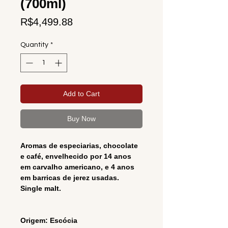
(700ml)
Price
R$4,499.88
Quantity
*
Add to Cart
Buy Now
Aromas de especiarias, chocolate
e café, envelhecido por 14 anos
em carvalho americano, e 4 anos
em barricas de jerez usadas.
Single malt.
Origem: Escócia