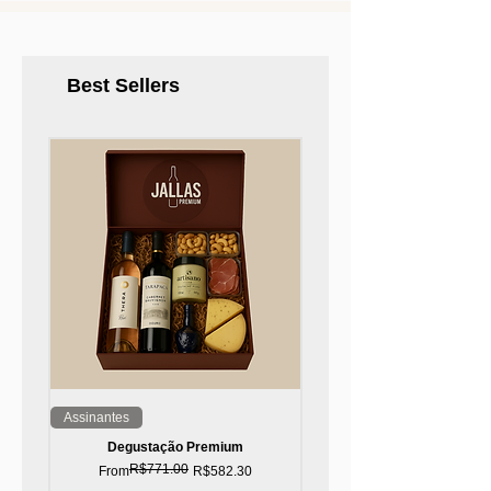
Best Sellers
Assinantes
Top 10!
Degustação Premium
R$771.00
Regular Price
Sale Price
From
R$582.30