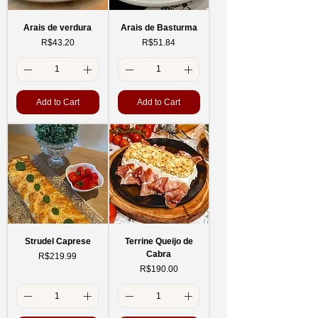
Arais de verdura
Arais de Basturma
Price
Price
R$43.20
R$51.84
Add to Cart
Add to Cart
Strudel Caprese
Terrine Queijo de
Cabra
Price
R$219.99
Price
R$190.00