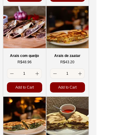
Arais com queijo
Arais de zaatar
Price
Price
R$48.96
R$43.20
Add to Cart
Add to Cart