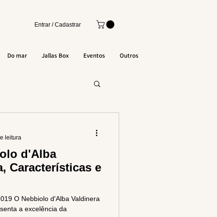
Entrar / Cadastrar
Do mar
Jallas Box
Eventos
Outros
e leitura
olo d'Alba
a, Características e
019 O Nebbiolo d'Alba Valdinera
senta a excelência da