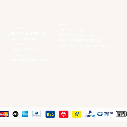
INSTITUCIONAL
INFORMAÇÕES
FAQ
CONTATO
TERMOS DE USO
BLOG JALLAS PREMIUM
PRAZOS DE ENTREGA
CLUB PREMIUM
POLÍTICA DE PRIVACIDADE
RES
FEED BACK
POLÍTICA DE TROCAS E DEVOLUÇÕES
TS
NOSSA HISTÓRIA
SERVIÇOS
VENDAS CORPORATIVAS
R
PAGUE COM