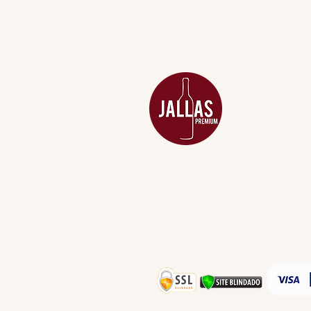
MENU
ACESSÓRIOS
ADEGA
APERITIVOS
CARNES NOB
COMBOS E KI
DESTILADOS
DO MAR
GIFT VOUCHE
IGUARIAS
PROMOÇÕES
TEMPEROS
TOP 10!