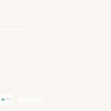
ATENDIMENTO VIRTUAL
ADMINISTRAÇÃO
CONTATO@JALLASPREMIUM.COM.BR
+55 (11) 99916-8233
VENDAS
COMERCIAL@JALLASPREMIUM.COM.BR
+55(12) 97811-9783
Participe da nossa pesquisa
SIGA-NOS