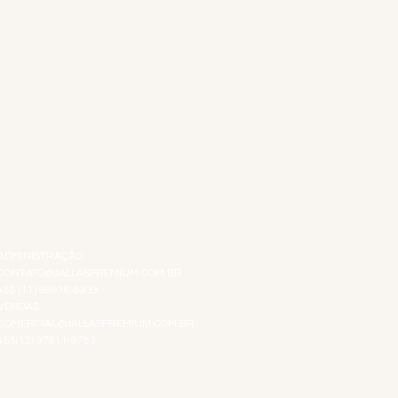
ATENDIMENTO VIRTUAL
ADMINISTRAÇÃO
CONTATO@JALLASPREMIUM.COM.BR
+55 (11) 99916-8233
VENDAS
COMERCIAL@JALLASPREMIUM.COM.BR
+55(12) 97811-9783