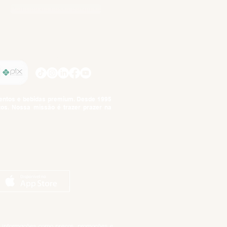
Participe da nossa pesquisa
SIGA-NOS
imentos e bebidas premium. Desde 1995
tos. Nossa missão é trazer prazer na
tuto da Criança e do Adolescente,
ar informações como preços, promoções e