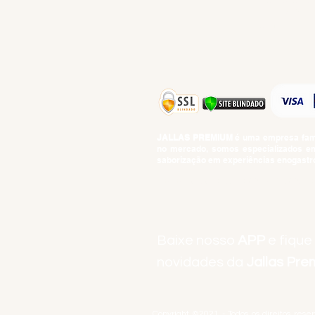
TEMPEROS
TOP 10!
JALLAS PREMIUM
é uma empresa famil
no mercado, somos especializados em 
saborização em experiências enogastro
BEBIDAS ALCOÓLICAS: VENDAS E CON
Baixe nosso
APP
e fique
novidades da
Jallas Pr
Copyright ©2021 - Todos os direitos rese