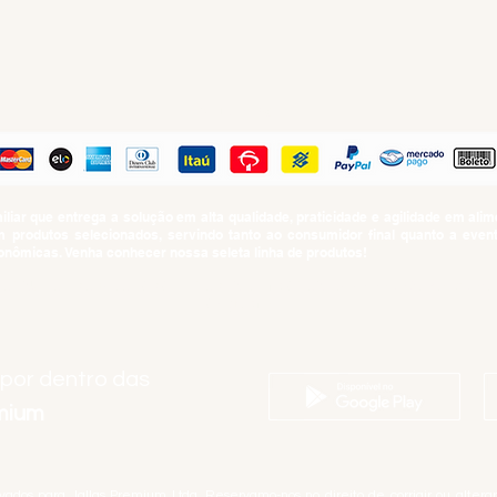
PAGUE COM
iar que entrega a solução em alta qualidade, praticidade e agilidade em al
produtos selecionados, servindo tanto ao consumidor final quanto a even
nômicas. Venha conhecer nossa seleta linha de produtos!
SUMO PROIBIDO PARA MENORES DE 18 ANOS. Determinação contida no Esta
Artigo 81.nº II.
 por dentro das
emium
rvados para Jallas Premium Ltda. Reservamo-nos no direito de corrigir ou alter