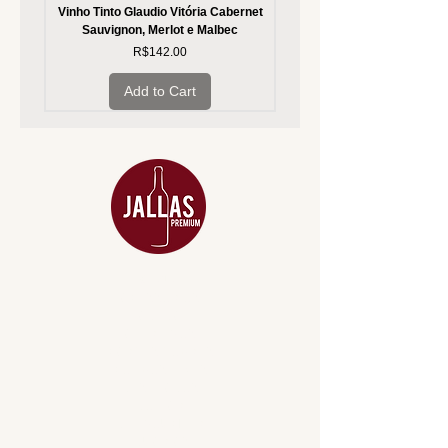
Vinho Tinto Glaudio Vitória Cabernet
Vinho Branco Glaudio Vitória
Sauvignon, Merlot e Malbec
Price
R$142.00
Add to Cart
MENU
ACESSÓRIOS
ADEGA
APERITIVOS
CARNES NOBRES
COMBOS E KITS
DESTILADOS
DO MAR
GIFT VOUCHER
IGUARIAS