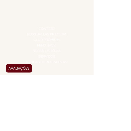
PROMOÇÕES
TEMPEROS
TOP 10!
INSTITUCIONAL
CONTATO
BLOG JALLAS PREMIUM
CLUB PREMIUM
FEED BACK
NOSSA HISTÓRIA
SERVIÇOS
VENDAS CORPORATIVAS
AVALIAÇÕES
INFORMAÇÕES
FAQ
TERMOS DE USO
PRAZOS DE ENTREGA
POLÍTICA DE PRIVACIDADE
POLÍTICA DE TROCAS E
DEVOLUÇÕES
ATENDIMENTO VIRTUAL
ADMINISTRAÇÃO
CONTATO@JALLASPREMIUM.COM.BR
+55 (11) 99916-8233