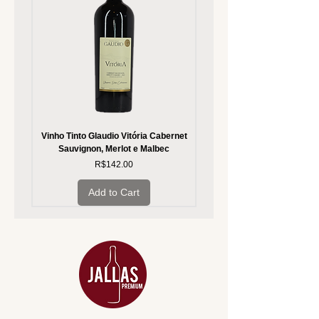
Vinho Tinto Glaudio Vitória Cabernet
Vinho Branco Glaudio Vitória
Sauvignon, Merlot e Malbec
Price
R$142.00
Add to Cart