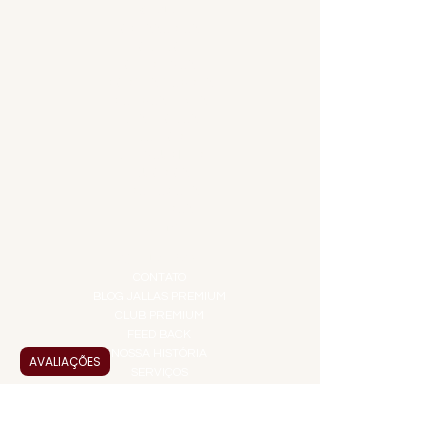
MENU
ACESSÓRIOS
ADEGA
APERITIVOS
CARNES NOBRES
COMBOS E KITS
DESTILADOS
DO MAR
GIFT VOUCHER
IGUARIAS
PROMOÇÕES
TEMPEROS
TOP 10!
INSTITUCIONAL
CONTATO
BLOG JALLAS PREMIUM
CLUB PREMIUM
FEED BACK
NOSSA HISTÓRIA
AVALIAÇÕES
SERVIÇOS
VENDAS CORPORATIVAS
INFORMAÇÕES
FAQ