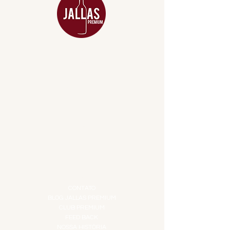
MENU
ACESSÓRIOS
ADEGA
APERITIVOS
CARNES NOBRES
COMBOS E KITS
DESTILADOS
DO MAR
GIFT VOUCHER
IGUARIAS
PROMOÇÕES
TEMPEROS
TOP 10!
INSTITUCIONAL
CONTATO
BLOG JALLAS PREMIUM
CLUB PREMIUM
FEED BACK
NOSSA HISTÓRIA