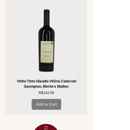
Vinho Tinto Glaudio Vitória Cabernet
Vinho Branco Glaudio Vitória
Sauvignon, Merlot e Malbec
Price
R$142.00
Add to Cart