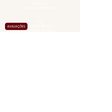
SERVIÇOS
VENDAS CORPORATIVAS
INFORMAÇÕES
FAQ
AVALIAÇÕES
TERMOS DE USO
PRAZOS DE ENTREGA
POLÍTICA DE PRIVACIDADE
POLÍTICA DE TROCAS E
DEVOLUÇÕES
ATENDIMENTO VIRTUAL
ADMINISTRAÇÃO
CONTATO@JALLASPREMIUM.COM.BR
+55 (11) 99916-8233
VENDAS
COMERCIAL@JALLASPREMIUM.COM.BR
+55(12) 97811-9783
Participe da nossa pesquisa
PAGUE COM