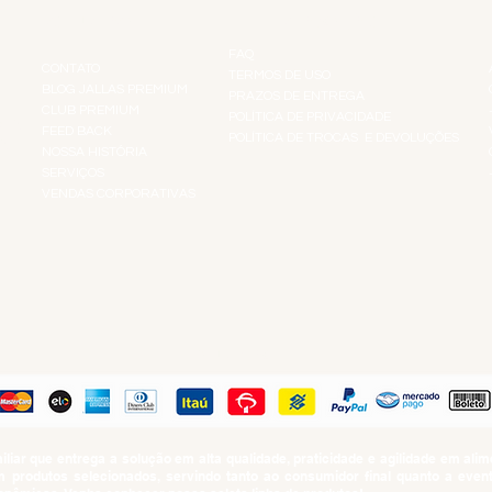
INSTITUCIONAL
INFORMAÇÕES
FAQ
CONTATO
TERMOS DE USO
BLOG JALLAS PREMIUM
PRAZOS DE ENTREGA
CLUB PREMIUM
POLÍTICA DE PRIVACIDADE
RES
FEED BACK
POLÍTICA DE TROCAS E DEVOLUÇÕES
TS
NOSSA HISTÓRIA
SERVIÇOS
VENDAS CORPORATIVAS
R
PAGUE COM
iar que entrega a solução em alta qualidade, praticidade e agilidade em al
produtos selecionados, servindo tanto ao consumidor final quanto a even