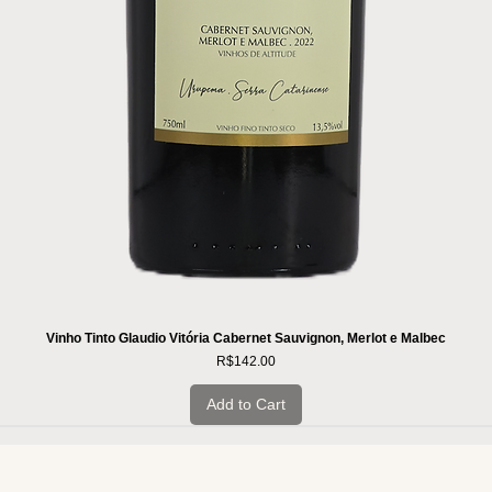
Vinho Tinto Glaudio Vitória Cabernet Sauvignon, Merlot e Malbec
Price
R$142.00
Add to Cart