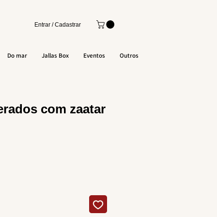
Entrar / Cadastrar
Do mar
Jallas Box
Eventos
Outros
erados com zaatar