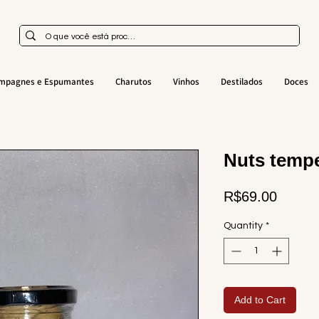
mpagnes e Espumantes
Charutos
Vinhos
Destilados
Doces
Nuts temp
Price
R$69.00
Quantity
*
Add to Cart