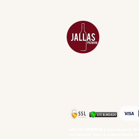
MENU
ACESSÓRIOS
ADEGA
APERITIVOS
CARNES NOB
COMBOS E KI
DESTILADOS
DO MAR
GIFT VOUCHE
IGUARIAS
PROMOÇÕES
TEMPEROS
TOP 10!
JALLAS PREMIUM
é uma empresa famil
no mercado, somos especializados em 