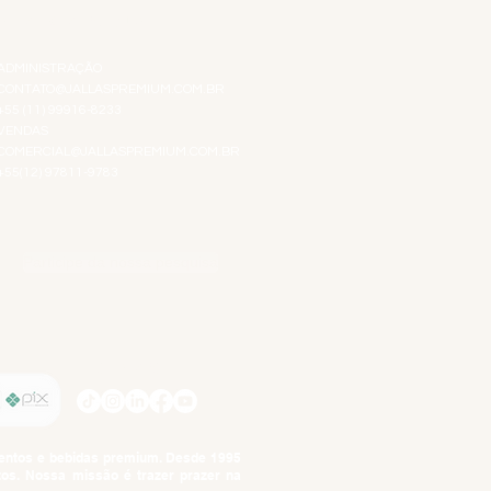
ATENDIMENTO VIRTUAL
ADMINISTRAÇÃO
CONTATO@JALLASPREMIUM.COM.BR
+55 (11) 99916-8233
VENDAS
COMERCIAL@JALLASPREMIUM.COM.BR
+55(12) 97811-9783
Participe da nossa pesquisa
SIGA-NOS
imentos e bebidas premium. Desde 1995
tos. Nossa missão é trazer prazer na