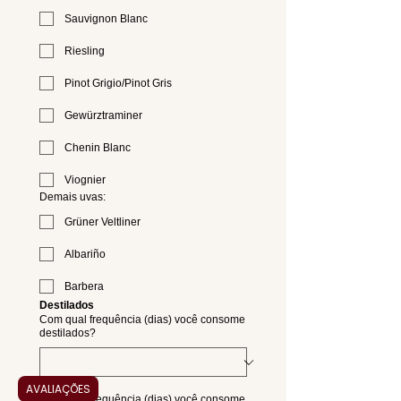
Sauvignon Blanc
Riesling
Pinot Grigio/Pinot Gris
Gewürztraminer
Chenin Blanc
Viognier
Demais uvas:
Grüner Veltliner
Albariño
Barbera
Destilados
Com qual frequência (dias) você consome
destilados?
Aperitivos
AVALIAÇÕES
Com qual frequência (dias) você consome