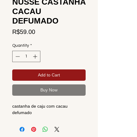
NUSSE CASTANHA
CACAU
DEFUMADO
Price
R$59.00
Quantity
*
Add to Cart
Buy Now
castanha de caju com cacau
defumado