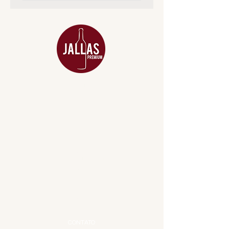
MENU
ACESSÓRIOS
ADEGA
APERITIVOS
CARNES NOBRES
COMBOS E KITS
DESTILADOS
DO MAR
GIFT VOUCHER
IGUARIAS
PROMOÇÕES
TEMPEROS
TOP 10!
INSTITUCIONAL
CONTATO