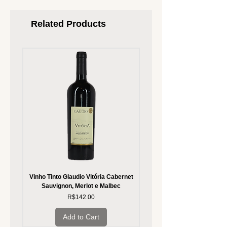
Related Products
Vinho Tinto Glaudio Vitória Cabernet
Vinho Branco Glaudio Vitória
Sauvignon, Merlot e Malbec
Price
R$142.00
Add to Cart