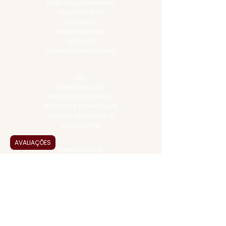
BLOG JALLAS PREMIUM
CLUB PREMIUM
FEED BACK
NOSSA HISTÓRIA
SERVIÇOS
VENDAS CORPORATIVAS
INFORMAÇÕES
FAQ
TERMOS DE USO
PRAZOS DE ENTREGA
POLÍTICA DE PRIVACIDADE
POLÍTICA DE TROCAS E
DEVOLUÇÕES
ATENDIMENTO VIRTUAL
AVALIAÇÕES
ADMINISTRAÇÃO
CONTATO@JALLASPREMIUM.COM.BR
+55 (11) 99916-8233
VENDAS
COMERCIAL@JALLASPREMIUM.COM.BR
+55(12) 97811-9783
Participe da nossa pesquisa