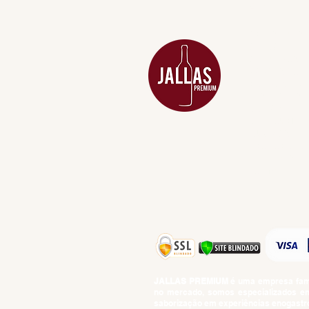
MENU
ACESSÓRIOS
ADEGA
APERITIVOS
CARNES NOB
COMBOS E KI
DESTILADOS
DO MAR
GIFT VOUCHE
IGUARIAS
PROMOÇÕES
TEMPEROS
TOP 10!
JALLAS PREMIUM
é uma empresa famil
no mercado, somos especializados em 
saborização em experiências enogastro