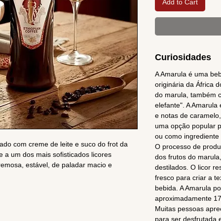
Add to Cart
Curiosidades
A Amarula é uma bebi
originária da África do
do marula, também c
elefante". A Amarula
e notas de caramelo,
uma opção popular p
ou como ingrediente
ado com creme de leite e suco do frot da
O processo de produ
e a um dos mais sofisticados licores
dos frutos do marula
emosa, estável, de paladar macio e
destilados. O licor 
fresco para criar a t
bebida. A Amarula po
aproximadamente 1
Muitas pessoas apr
para ser desfrutada