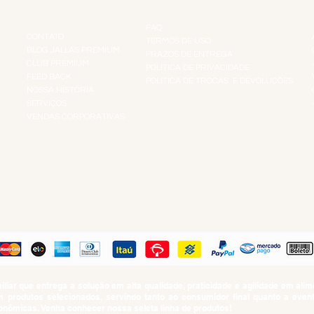
INSTITUCIONAL
INFORMAÇÕES
FAQ
CONTATO
TERMOS DE USO
BLOG JALLAS PREMIUM
PRAZOS DE ENTREGA
CLUB PREMIUM
POLÍTICA DE PRIVACIDADE
RES
FEED BACK
POLÍTICA DE TROCAS E DEVOLUÇÕES
TS
NOSSA HISTÓRIA
SERVIÇOS
VENDAS CORPORATIVAS
R
PAGUE COM
iar que entrega a solução em alta qualidade, praticidade e agilidade em al
produtos selecionados, servindo tanto ao consumidor final quanto a even
nômicas. Venha conhecer nossa seleta linha de produtos!