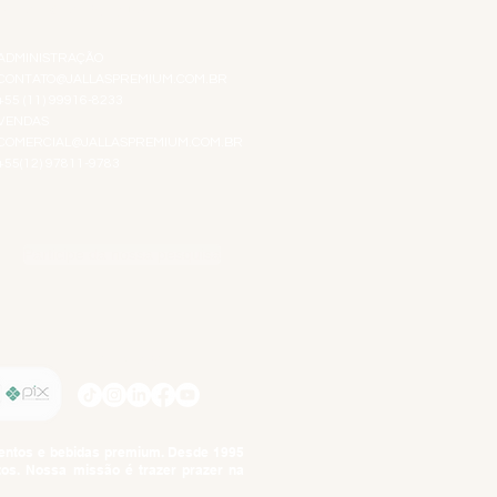
ATENDIMENTO VIRTUAL
ADMINISTRAÇÃO
CONTATO@JALLASPREMIUM.COM.BR
+55 (11) 99916-8233
VENDAS
COMERCIAL@JALLASPREMIUM.COM.BR
+55(12) 97811-9783
Participe da nossa pesquisa
SIGA-NOS
imentos e bebidas premium. Desde 1995
tos. Nossa missão é trazer prazer na