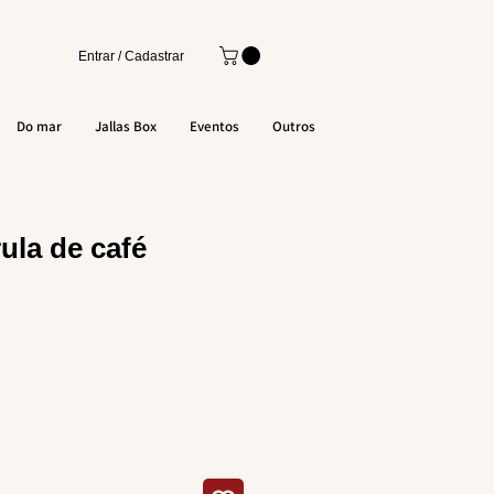
Entrar / Cadastrar
Do mar
Jallas Box
Eventos
Outros
ula de café