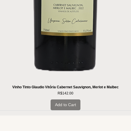
Vinho Tinto Glaudio Vitória Cabernet Sauvignon, Merlot e Malbec
Price
R$142.00
Add to Cart