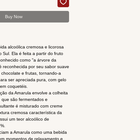
Buy Now
da alcoólica cremosa e licorosa
 Sul. Ela é feita a partir do fruto
onhecido como "a árvore da
 é reconhecida por seu sabor suave
 chocolate e frutas, tornando-a
ara ser apreciada pura, com gelo
 em coquetéis.
ção da Amarula envolve a colheita
, que são fermentados e
resultante é misturado com creme
extura cremosa característica da
ssui um teor alcoólico de
7%.
eciam a Amarula como uma bebida
 em momentos de relaxamento e