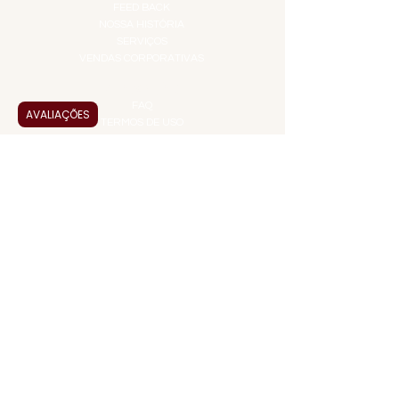
FEED BACK
NOSSA HISTÓRIA
SERVIÇOS
VENDAS CORPORATIVAS
INFORMAÇÕES
FAQ
AVALIAÇÕES
TERMOS DE USO
PRAZOS DE ENTREGA
POLÍTICA DE PRIVACIDADE
POLÍTICA DE TROCAS E
DEVOLUÇÕES
ATENDIMENTO VIRTUAL
ADMINISTRAÇÃO
CONTATO@JALLASPREMIUM.COM.BR
+55 (11) 99916-8233
VENDAS
COMERCIAL@JALLASPREMIUM.COM.BR
+55(12) 97811-9783
Participe da nossa pesquisa