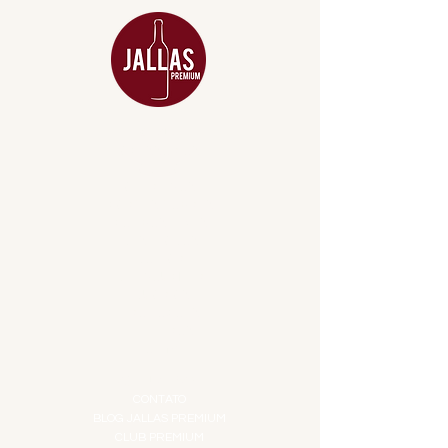
MENU
ACESSÓRIOS
ADEGA
APERITIVOS
CARNES NOBRES
COMBOS E KITS
DESTILADOS
DO MAR
GIFT VOUCHER
IGUARIAS
PROMOÇÕES
TEMPEROS
TOP 10!
INSTITUCIONAL
CONTATO
BLOG JALLAS PREMIUM
CLUB PREMIUM