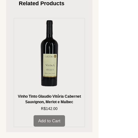
Related Products
Vinho Tinto Glaudio Vitória Cabernet
Vinho Branco Glaudio Vitória
Sauvignon, Merlot e Malbec
Price
R$142.00
Add to Cart