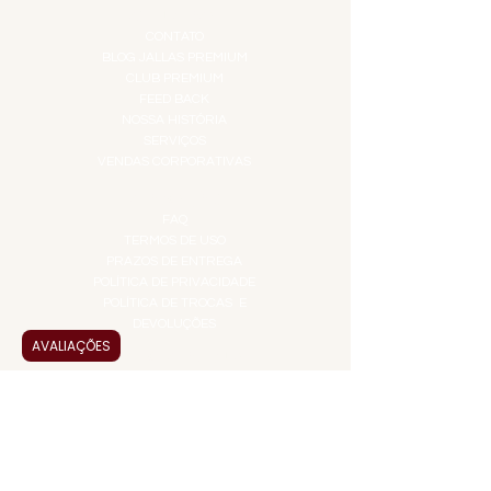
INSTITUCIONAL
CONTATO
BLOG JALLAS PREMIUM
CLUB PREMIUM
FEED BACK
NOSSA HISTÓRIA
SERVIÇOS
VENDAS CORPORATIVAS
INFORMAÇÕES
FAQ
TERMOS DE USO
PRAZOS DE ENTREGA
POLÍTICA DE PRIVACIDADE
POLÍTICA DE TROCAS E
DEVOLUÇÕES
AVALIAÇÕES
ATENDIMENTO VIRTUAL
ADMINISTRAÇÃO
CONTATO@JALLASPREMIUM.COM.BR
+55 (11) 99916-8233
VENDAS
COMERCIAL@JALLASPREMIUM.COM.BR
+55(12) 97811-9783