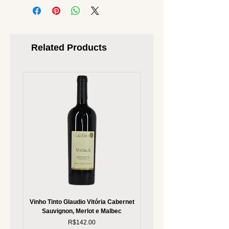
Related Products
Vinho Tinto Glaudio Vitória Cabernet
Vinho Branco Glaudio Vitória
Sauvignon, Merlot e Malbec
Price
R$142.00