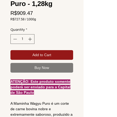
Puro - 1,28kg
Price
R$909.47
R$727.58
/
1000g
R$727.58
per
Quantity
*
1000
Grams
Add to Cart
Buy Now
ATENÇÃO: Este produto somente
poderá ser enviado para a Capital
de São Paulo
A Maminha Wagyu Puro é um corte
de carne bovina nobre e
extremamente saboroso, produzido a