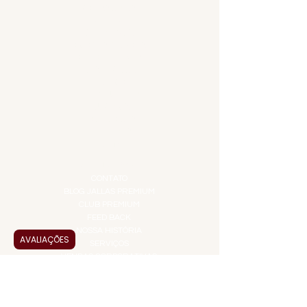
ACESSÓRIOS
ADEGA
APERITIVOS
CARNES NOBRES
COMBOS E KITS
DESTILADOS
DO MAR
GIFT VOUCHER
IGUARIAS
PROMOÇÕES
TEMPEROS
TOP 10!
INSTITUCIONAL
CONTATO
BLOG JALLAS PREMIUM
CLUB PREMIUM
FEED BACK
NOSSA HISTÓRIA
AVALIAÇÕES
SERVIÇOS
VENDAS CORPORATIVAS
INFORMAÇÕES
FAQ
TERMOS DE USO