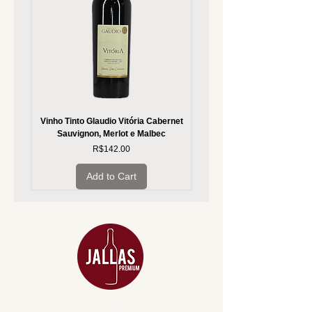
Vinho Tinto Glaudio Vitória Cabernet
Vinho Branco Glaudio Vitória
Sauvignon, Merlot e Malbec
Price
R$142.00
Add to Cart
MENU