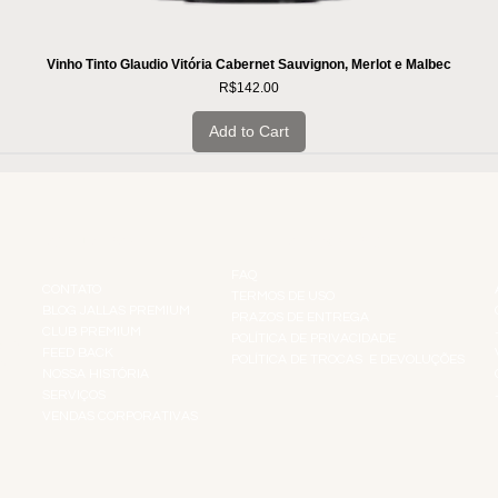
Vinho Tinto Glaudio Vitória Cabernet Sauvignon, Merlot e Malbec
Price
R$142.00
Add to Cart
INSTITUCIONAL
INFORMAÇÕES
FAQ
CONTATO
TERMOS DE USO
BLOG JALLAS PREMIUM
PRAZOS DE ENTREGA
CLUB PREMIUM
POLÍTICA DE PRIVACIDADE
RES
FEED BACK
POLÍTICA DE TROCAS E DEVOLUÇÕES
TS
NOSSA HISTÓRIA
SERVIÇOS
VENDAS CORPORATIVAS
R