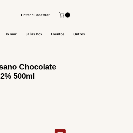
Entrar / Cadastrar
Do mar
Jallas Box
Eventos
Outros
isano Chocolate
52% 500ml