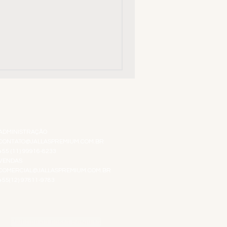
ATENDIMENTO VIRTUAL
ADMINISTRAÇÃO
CONTATO@JALLASPREMIUM.COM.BR
+55 (11) 99916-8233
VENDAS
COMERCIAL@JALLASPREMIUM.COM.BR
+55(12) 97811-9783
Participe da nossa pesquisa