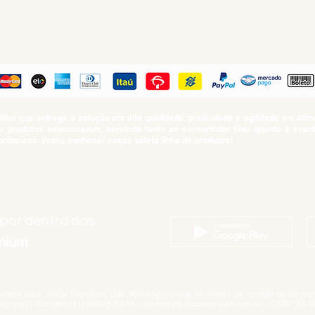
PAGUE COM
iar que entrega a solução em alta qualidade, praticidade e agilidade em al
produtos selecionados, servindo tanto ao consumidor final quanto a even
nômicas. Venha conhecer nossa seleta linha de produtos!
SUMO PROIBIDO PARA MENORES DE 18 ANOS. Determinação contida no Esta
Artigo 81.nº II.
 por dentro das
emium
rvados para Jallas Premium Ltda. Reservamo-nos no direito de corrigir ou alter
momento. Contato (11) 99916-8233 -
contato@jallaspremium.com.br
- CNPJ: 45.9