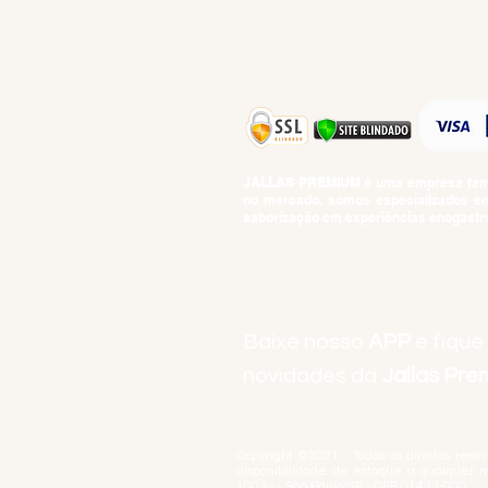
TOP 10!
JALLAS PREMIUM
é uma empresa famil
no mercado, somos especializados em 
saborização em experiências enogastro
BEBIDAS ALCOÓLICAS: VENDAS E CON
Baixe nosso
APP
e fique
novidades da
Jallas Pr
Copyright ©2021 - Todos os direitos rese
disponibilidade de estoque a qualquer 
1003 - - São Paulo/SP - CEP 01433-000