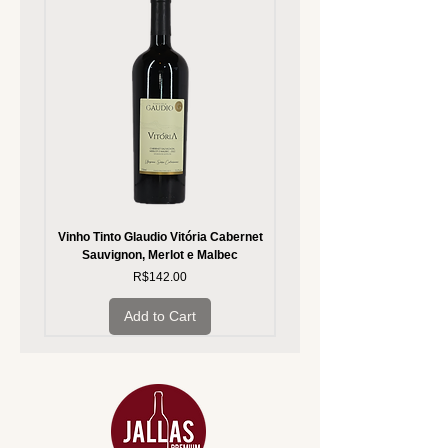
Vinho Tinto Glaudio Vitória Cabernet
Vinho Branco Glaudio Vitória
Sauvignon, Merlot e Malbec
Price
R$142.00
Add to Cart