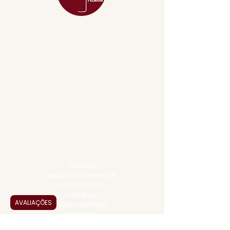
MENU
ACESSÓRIOS
ADEGA
APERITIVOS
CARNES NOBRES
COMBOS E KITS
DESTILADOS
DO MAR
GIFT VOUCHER
IGUARIAS
PROMOÇÕES
TEMPEROS
TOP 10!
INSTITUCIONAL
CONTATO
BLOG JALLAS PREMIUM
CLUB PREMIUM
FEED BACK
AVALIAÇÕES
NOSSA HISTÓRIA
SERVIÇOS
VENDAS CORPORATIVAS