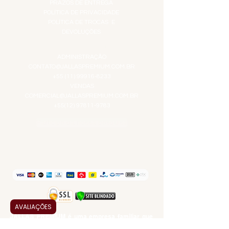
PRAZOS DE ENTREGA
POLÍTICA DE PRIVACIDADE
POLÍTICA DE TROCAS E
DEVOLUÇÕES
ATENDIMENTO VIRTUAL
ADMINISTRAÇÃO
CONTATO@JALLASPREMIUM.COM.BR
+55 (11) 99916-8233
VENDAS
COMERCIAL@JALLASPREMIUM.COM.BR
+55(12) 97811-9783
Participe da nossa pesquisa
PAGUE COM
AVALIAÇÕES
JALLAS PREMIUM
é uma empresa familiar que
entrega a solução em alta qualidade, praticidade