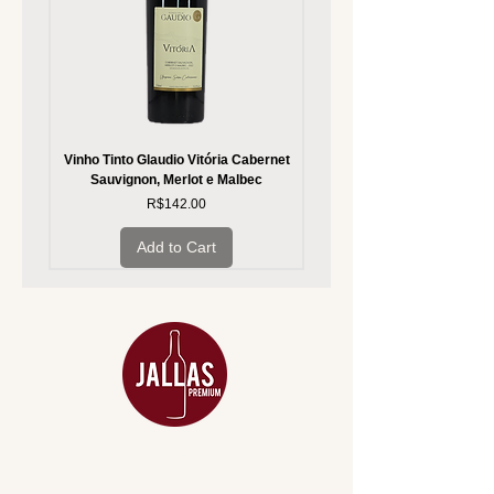
Vinho Tinto Glaudio Vitória Cabernet
Vinho Branco Glaudio Vitória
Sauvignon, Merlot e Malbec
Price
R$142.00
Add to Cart
MENU
ACESSÓRIOS