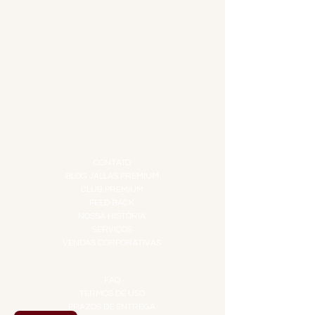
ADEGA
APERITIVOS
CARNES NOBRES
COMBOS E KITS
DESTILADOS
DO MAR
GIFT VOUCHER
IGUARIAS
PROMOÇÕES
TEMPEROS
TOP 10!
INSTITUCIONAL
CONTATO
BLOG JALLAS PREMIUM
CLUB PREMIUM
FEED BACK
NOSSA HISTÓRIA
SERVIÇOS
VENDAS CORPORATIVAS
INFORMAÇÕES
FAQ
TERMOS DE USO
PRAZOS DE ENTREGA