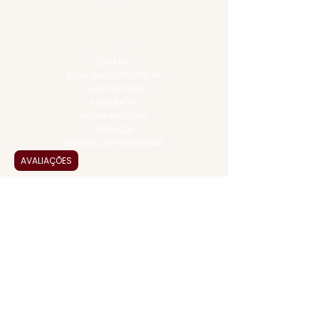
PROMOÇÕES
TEMPEROS
TOP 10!
INSTITUCIONAL
CONTATO
BLOG JALLAS PREMIUM
CLUB PREMIUM
FEED BACK
NOSSA HISTÓRIA
SERVIÇOS
VENDAS CORPORATIVAS
AVALIAÇÕES
INFORMAÇÕES
FAQ
TERMOS DE USO
PRAZOS DE ENTREGA
POLÍTICA DE PRIVACIDADE
POLÍTICA DE TROCAS E
DEVOLUÇÕES
ATENDIMENTO VIRTUAL
ADMINISTRAÇÃO
CONTATO@JALLASPREMIUM.COM.BR
+55 (11) 99916-8233