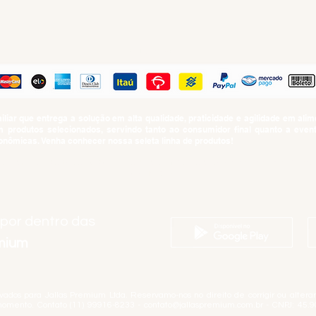
PAGUE COM
iar que entrega a solução em alta qualidade, praticidade e agilidade em al
produtos selecionados, servindo tanto ao consumidor final quanto a even
nômicas. Venha conhecer nossa seleta linha de produtos!
SUMO PROIBIDO PARA MENORES DE 18 ANOS. Determinação contida no Esta
Artigo 81.nº II.
 por dentro das
emium
rvados para Jallas Premium Ltda. Reservamo-nos no direito de corrigir ou alter
momento. Contato (11) 99916-8233 -
contato@jallaspremium.com.br
- CNPJ: 45.9