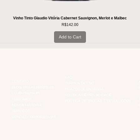
Vinho Tinto Glaudio Vitória Cabernet Sauvignon, Merlot e Malbec
Price
R$142.00
Add to Cart
INSTITUCIONAL
INFORMAÇÕES
FAQ
CONTATO
TERMOS DE USO
BLOG JALLAS PREMIUM
PRAZOS DE ENTREGA
CLUB PREMIUM
POLÍTICA DE PRIVACIDADE
RES
FEED BACK
POLÍTICA DE TROCAS E DEVOLUÇÕES
TS
NOSSA HISTÓRIA
SERVIÇOS
VENDAS CORPORATIVAS
R