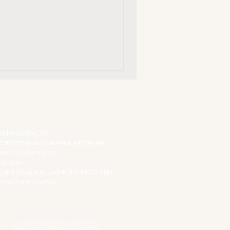
ATENDIMENTO VIRTUAL
ADMINISTRAÇÃO
CONTATO@JALLASPREMIUM.COM.BR
+55 (11) 99916-8233
VENDAS
COMERCIAL@JALLASPREMIUM.COM.BR
+55(12) 97811-9783
Participe da nossa pesquisa