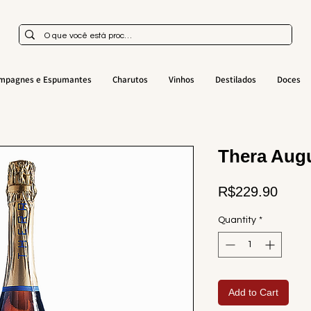
mpagnes e Espumantes
Charutos
Vinhos
Destilados
Doces
Thera Augu
Price
R$229.90
Quantity
*
Add to Cart