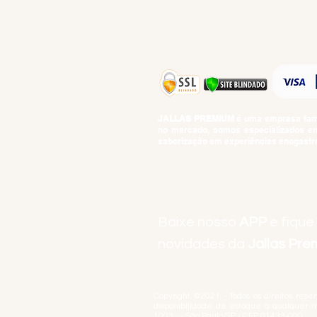
TOP 10!
JALLAS PREMIUM
é uma empresa famil
no mercado, somos especializados em 
saborização em experiências enogastro
BEBIDAS ALCOÓLICAS: VENDAS E CON
Baixe nosso
APP
e fique
novidades da
Jallas Pr
Copyright ©2021 - Todos os direitos rese
disponibilidade de estoque a qualquer 
1003 - - São Paulo/SP - CEP 01433-000