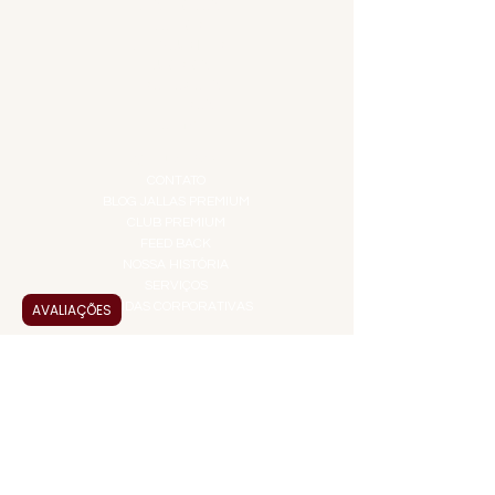
DESTILADOS
DO MAR
GIFT VOUCHER
IGUARIAS
PROMOÇÕES
TEMPEROS
TOP 10!
INSTITUCIONAL
CONTATO
BLOG JALLAS PREMIUM
CLUB PREMIUM
FEED BACK
NOSSA HISTÓRIA
SERVIÇOS
VENDAS CORPORATIVAS
AVALIAÇÕES
INFORMAÇÕES
FAQ
TERMOS DE USO
PRAZOS DE ENTREGA
POLÍTICA DE PRIVACIDADE
POLÍTICA DE TROCAS E
DEVOLUÇÕES