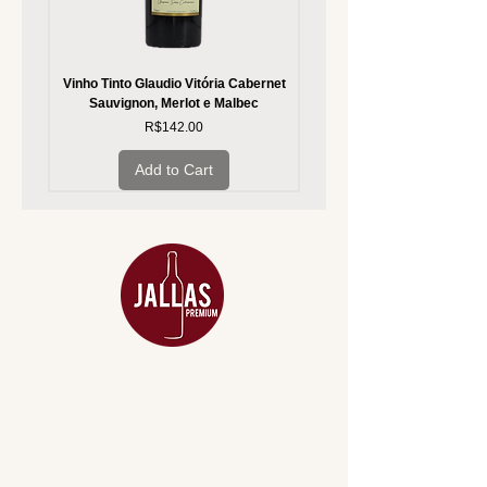
Vinho Tinto Glaudio Vitória Cabernet
Vinho Branco Glaudio Vitória
Sauvignon, Merlot e Malbec
Price
R$142.00
Add to Cart
MENU
ACESSÓRIOS
ADEGA
APERITIVOS
CARNES NOBRES
COMBOS E KITS