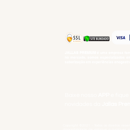
TEMPEROS
TOP 10!
JALLAS PREMIUM
é uma empresa famil
no mercado, somos especializados em 
saborização em experiências enogastro
BEBIDAS ALCOÓLICAS: VENDAS E CON
Baixe nosso
APP
e fique
novidades da
Jallas Pr
Copyright ©2021 - Todos os direitos rese
disponibilidade de estoque a qualquer 