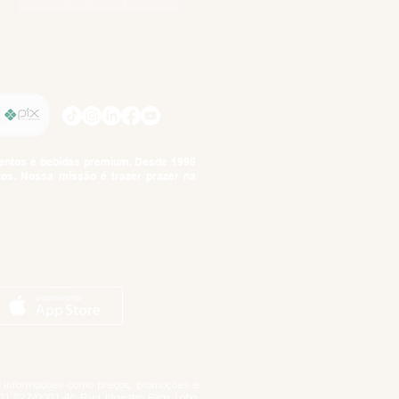
Participe da nossa pesquisa
SIGA-NOS
imentos e bebidas premium. Desde 1995
tos. Nossa missão é trazer prazer na
tuto da Criança e do Adolescente,
ar informações como preços, promoções e
01.227/0001-46 Rua Maestro Elias Lobo,