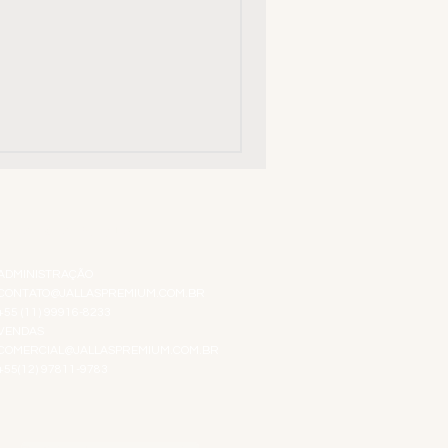
ATENDIMENTO VIRTUAL
ADMINISTRAÇÃO
CONTATO@JALLASPREMIUM.COM.BR
+55 (11) 99916-8233
VENDAS
COMERCIAL@JALLASPREMIUM.COM.BR
+55(12) 97811-9783