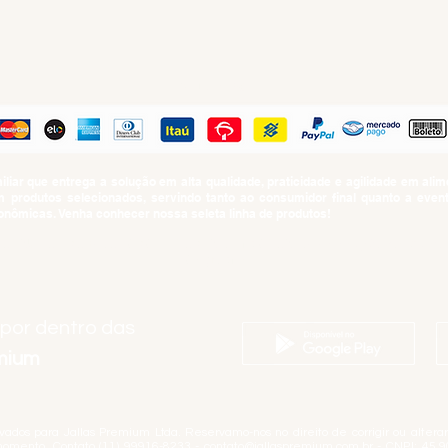
PAGUE COM
iar que entrega a solução em alta qualidade, praticidade e agilidade em al
produtos selecionados, servindo tanto ao consumidor final quanto a even
nômicas. Venha conhecer nossa seleta linha de produtos!
SUMO PROIBIDO PARA MENORES DE 18 ANOS. Determinação contida no Esta
Artigo 81.nº II.
 por dentro das
emium
rvados para Jallas Premium Ltda. Reservamo-nos no direito de corrigir ou alter
momento. Contato (11) 99916-8233 -
contato@jallaspremium.com.br
- CNPJ: 45.9