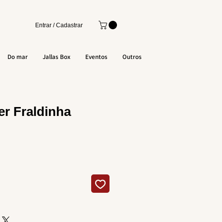
Entrar / Cadastrar
Do mar
Jallas Box
Eventos
Outros
r Fraldinha