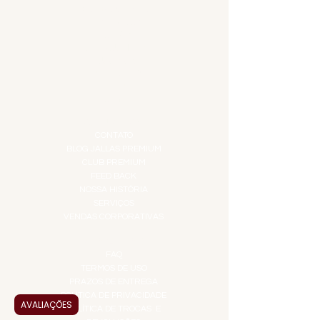
COMBOS E KITS
DESTILADOS
DO MAR
GIFT VOUCHER
IGUARIAS
PROMOÇÕES
TEMPEROS
TOP 10!
INSTITUCIONAL
CONTATO
BLOG JALLAS PREMIUM
CLUB PREMIUM
FEED BACK
NOSSA HISTÓRIA
SERVIÇOS
VENDAS CORPORATIVAS
INFORMAÇÕES
FAQ
TERMOS DE USO
PRAZOS DE ENTREGA
POLÍTICA DE PRIVACIDADE
AVALIAÇÕES
POLÍTICA DE TROCAS E