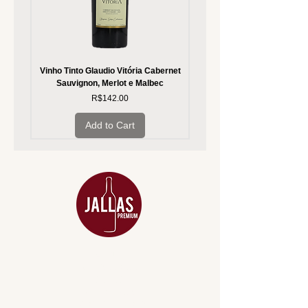
Vinho Tinto Glaudio Vitória Cabernet
Vinho Branco Glaudio Vitória
Sauvignon, Merlot e Malbec
Price
R$142.00
Add to Cart
MENU
ACESSÓRIOS
ADEGA
APERITIVOS
CARNES NOBRES