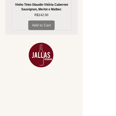
Vinho Tinto Glaudio Vitória Cabernet
Vinho Branco Glaudio Vitória
Sauvignon, Merlot e Malbec
Price
R$142.00
Add to Cart
MENU
ACESSÓRIOS
ADEGA
APERITIVOS
CARNES NOBRES
COMBOS E KITS
DESTILADOS
DO MAR
GIFT VOUCHER
IGUARIAS