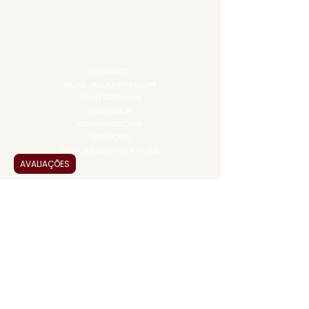
PROMOÇÕES
TEMPEROS
TOP 10!
INSTITUCIONAL
CONTATO
BLOG JALLAS PREMIUM
CLUB PREMIUM
FEED BACK
NOSSA HISTÓRIA
SERVIÇOS
VENDAS CORPORATIVAS
AVALIAÇÕES
INFORMAÇÕES
FAQ
TERMOS DE USO
PRAZOS DE ENTREGA
POLÍTICA DE PRIVACIDADE
POLÍTICA DE TROCAS E
DEVOLUÇÕES
ATENDIMENTO VIRTUAL
ADMINISTRAÇÃO
CONTATO@JALLASPREMIUM.COM.BR