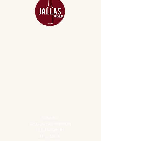
MENU
ACESSÓRIOS
ADEGA
APERITIVOS
CARNES NOBRES
COMBOS E KITS
DESTILADOS
DO MAR
GIFT VOUCHER
IGUARIAS
PROMOÇÕES
TEMPEROS
TOP 10!
INSTITUCIONAL
CONTATO
BLOG JALLAS PREMIUM
CLUB PREMIUM
FEED BACK