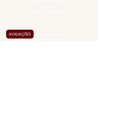
NOSSA HISTÓRIA
SERVIÇOS
VENDAS CORPORATIVAS
INFORMAÇÕES
FAQ
AVALIAÇÕES
TERMOS DE USO
PRAZOS DE ENTREGA
POLÍTICA DE PRIVACIDADE
POLÍTICA DE TROCAS E
DEVOLUÇÕES
ATENDIMENTO VIRTUAL
ADMINISTRAÇÃO
CONTATO@JALLASPREMIUM.COM.BR
+55 (11) 99916-8233
VENDAS
COMERCIAL@JALLASPREMIUM.COM.BR
+55(12) 97811-9783
Participe da nossa pesquisa
PAGUE COM