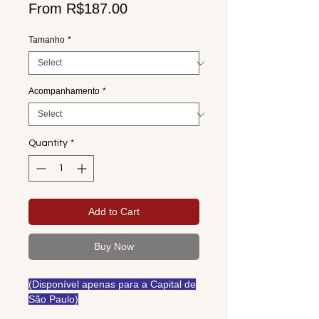
Sale
From
R$187.00
Price
Tamanho
*
Acompanhamento
*
Quantity
*
Add to Cart
Buy Now
(Disponível apenas para a Capital de
São Paulo)