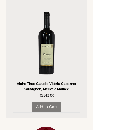
Vinho Tinto Glaudio Vitória Cabernet
Vinho Branco Glaudio Vitória
Sauvignon, Merlot e Malbec
Price
R$142.00
Add to Cart