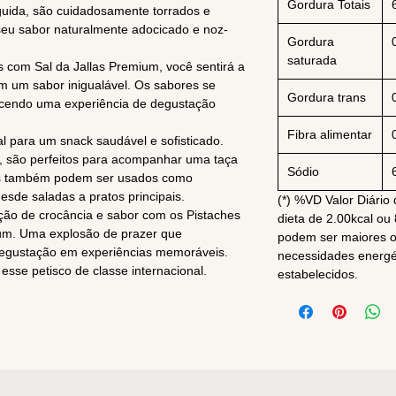
Gordura Totais
uida, são cuidadosamente torrados e
seu sabor naturalmente adocicado e noz-
Gordura
saturada
s com Sal da Jallas Premium, você sentirá a
em um sabor inigualável. Os sabores se
Gordura trans
cendo uma experiência de degustação
.
Fibra alimentar
l para um snack saudável e sofisticado.
ó, são perfeitos para acompanhar uma taça
Sódio
les também podem ser usados como
desde saladas a pratos principais.
(*) %VD Valor Diári
ação de crocância e sabor com os Pistaches
dieta de 2.00kcal ou 
ium. Uma explosão de prazer que
podem ser maiores 
egustação em experiências memoráveis.
necessidades energét
 esse petisco de classe internacional.
estabelecidos.