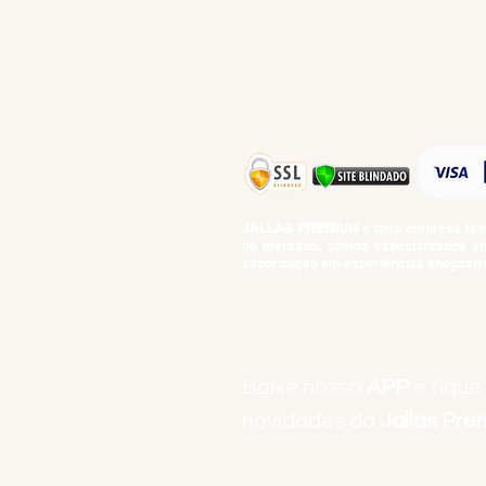
PROMOÇÕES
TEMPEROS
TOP 10!
JALLAS PREMIUM
é uma empresa famil
no mercado, somos especializados em 
saborização em experiências enogastro
BEBIDAS ALCOÓLICAS: VENDAS E CON
Baixe nosso
APP
e fique
novidades da
Jallas Pr