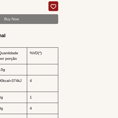
Buy Now
nal
Quantidade
%VD(*)
por porção
10g
90kcal=374kJ
4
4g
1
3g
4