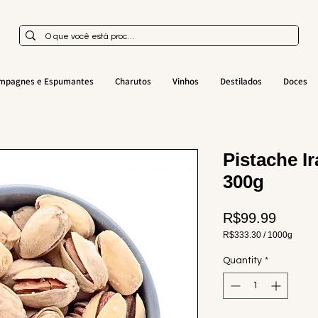
mpagnes e Espumantes
Charutos
Vinhos
Destilados
Doces
Pistache I
300g
Price
R$99.99
R$333.30
/
1000g
R$333.30
per
Quantity
*
1000
Grams