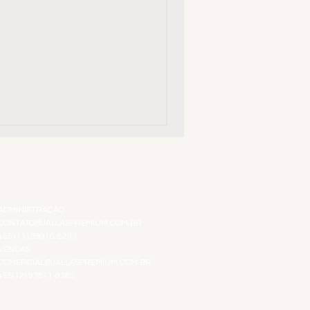
ATENDIMENTO VIRTUAL
ADMINISTRAÇÃO
CONTATO@JALLASPREMIUM.COM.BR
+55 (11) 99916-8233
VENDAS
COMERCIAL@JALLASPREMIUM.COM.BR
+55(12) 97811-9783