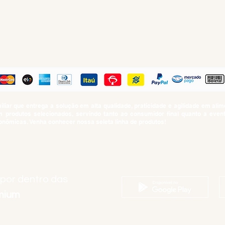
PAGUE COM
iar que entrega a solução em alta qualidade, praticidade e agilidade em al
produtos selecionados, servindo tanto ao consumidor final quanto a even
nômicas. Venha conhecer nossa seleta linha de produtos!
SUMO PROIBIDO PARA MENORES DE 18 ANOS. Determinação contida no Esta
Artigo 81.nº II.
 por dentro das
emium