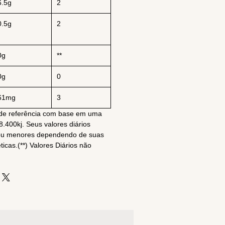
6.5g
2
0.5g
2
0g
**
0g
0
61mg
3
o de referência com base em uma
8.400kj. Seus valores diários
ou menores dependendo de suas
icas.(**) Valores Diários não