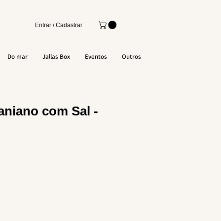
Entrar / Cadastrar
Do mar
Jallas Box
Eventos
Outros
raniano com Sal -