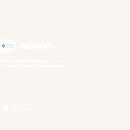
Participe da nossa pesquisa
SIGA-NOS
imentos e bebidas premium. Desde 1995
tos. Nossa missão é trazer prazer na
tuto da Criança e do Adolescente,