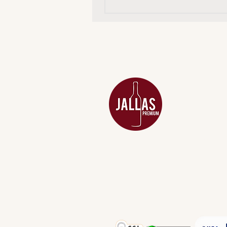
MENU
ACESSÓRIOS
ADEGA
APERITIVOS
CARNES NOB
COMBOS E KI
DESTILADOS
DO MAR
GIFT VOUCHE
IGUARIAS
PROMOÇÕES
TEMPEROS
TOP 10!