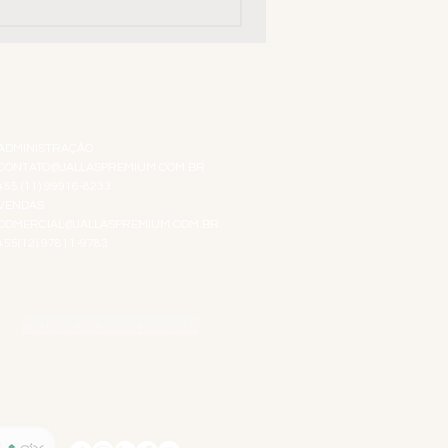
ATENDIMENTO VIRTUAL
ADMINISTRAÇÃO
CONTATO@JALLASPREMIUM.COM.BR
+55 (11) 99916-8233
VENDAS
COMERCIAL@JALLASPREMIUM.COM.BR
+55(12) 97811-9783
Participe da nossa pesquisa
SIGA-NOS