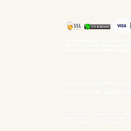
JALLAS PREMIUM
é uma empresa famil
no mercado, somos especializados em 
saborização em experiências enogastro
BEBIDAS ALCOÓLICAS: VENDAS E CON
Baixe nosso
APP
e fique
novidades da
Jallas Pr
Copyright ©2021 - Todos os direitos rese
disponibilidade de estoque a qualquer 
1003 - - São Paulo/SP - CEP 01433-000