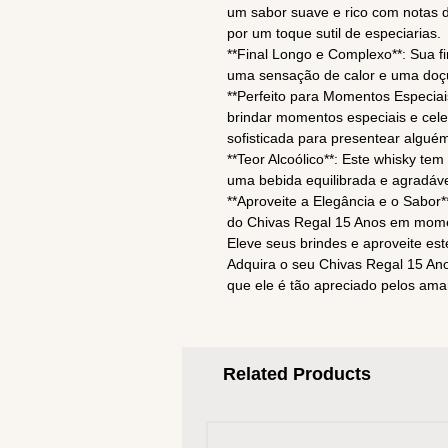
um sabor suave e rico com notas 
por um toque sutil de especiarias.
**Final Longo e Complexo**: Sua f
uma sensação de calor e uma doçu
**Perfeito para Momentos Especiai
brindar momentos especiais e cel
sofisticada para presentear algué
**Teor Alcoólico**: Este whisky te
uma bebida equilibrada e agradáve
**Aproveite a Elegância e o Sabor*
do Chivas Regal 15 Anos em mome
Eleve seus brindes e aproveite es
Adquira o seu Chivas Regal 15 An
que ele é tão apreciado pelos am
Related Products