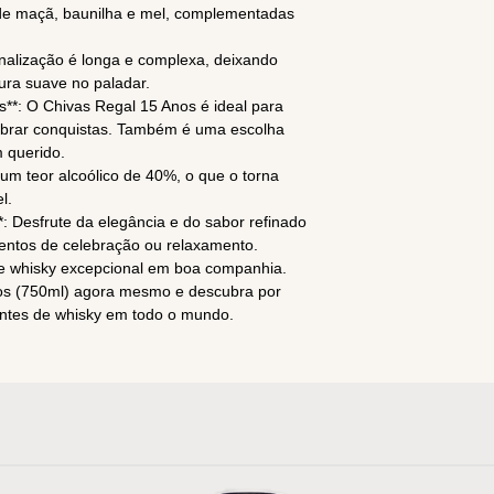
de maçã, baunilha e mel, complementadas
inalização é longa e complexa, deixando
ra suave no paladar.
s**: O Chivas Regal 15 Anos é ideal para
ebrar conquistas. Também é uma escolha
m querido.
m um teor alcoólico de 40%, o que o torna
l.
*: Desfrute da elegância e do sabor refinado
ntos de celebração ou relaxamento.
te whisky excepcional em boa companhia.
os (750ml) agora mesmo e descubra por
antes de whisky em todo o mundo.