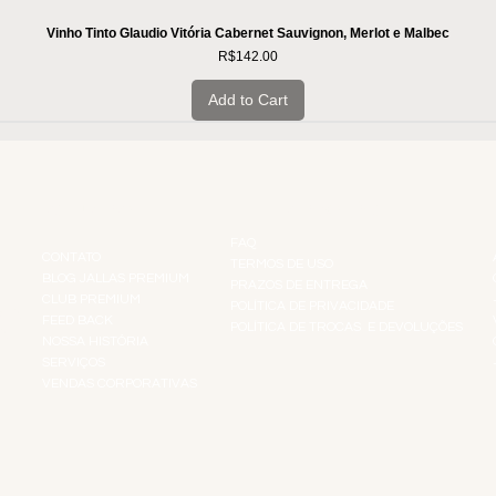
Vinho Tinto Glaudio Vitória Cabernet Sauvignon, Merlot e Malbec
Price
R$142.00
Add to Cart
INSTITUCIONAL
INFORMAÇÕES
FAQ
CONTATO
TERMOS DE USO
BLOG JALLAS PREMIUM
PRAZOS DE ENTREGA
CLUB PREMIUM
POLÍTICA DE PRIVACIDADE
RES
FEED BACK
POLÍTICA DE TROCAS E DEVOLUÇÕES
TS
NOSSA HISTÓRIA
SERVIÇOS
VENDAS CORPORATIVAS
R