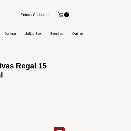
Entrar / Cadastrar
Do mar
Jallas Box
Eventos
Outros
vas Regal 15
l