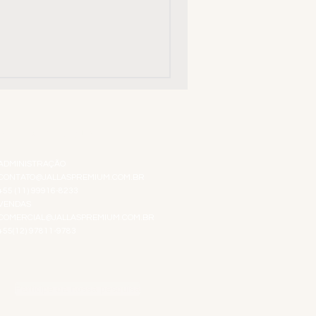
ATENDIMENTO VIRTUAL
ADMINISTRAÇÃO
CONTATO@JALLASPREMIUM.COM.BR
+55 (11) 99916-8233
VENDAS
COMERCIAL@JALLASPREMIUM.COM.BR
+55(12) 97811-9783
Participe da nossa pesquisa