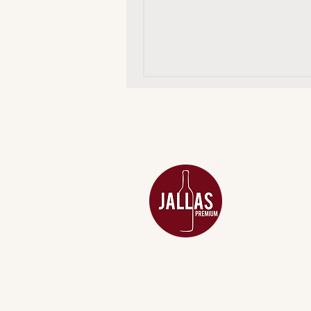
MENU
ACESSÓRIOS
ADEGA
APERITIVOS
CARNES NOB
COMBOS E KI
DESTILADOS
DO MAR
GIFT VOUCHE
IGUARIAS
PROMOÇÕES
TEMPEROS
TOP 10!