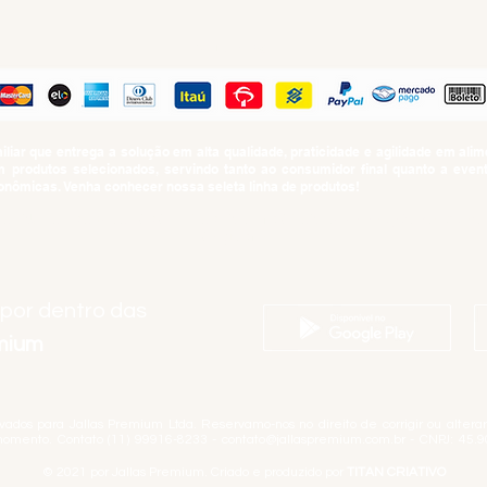
PAGUE COM
iar que entrega a solução em alta qualidade, praticidade e agilidade em al
produtos selecionados, servindo tanto ao consumidor final quanto a even
nômicas. Venha conhecer nossa seleta linha de produtos!
SUMO PROIBIDO PARA MENORES DE 18 ANOS. Determinação contida no Esta
Artigo 81.nº II.
 por dentro das
emium
rvados para Jallas Premium Ltda. Reservamo-nos no direito de corrigir ou alter
momento. Contato (11) 99916-8233 -
contato@jallaspremium.com.br
- CNPJ: 45.9
© 2021 por Jallas Premium. Criado e produzido por
TITAN CRIATIVO