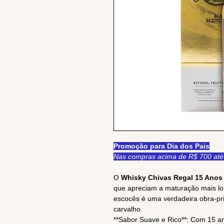
Promoção para Dia dos Pais
Nas compras acima de R$ 700 até 
O
Whisky Chivas Regal 15 Anos
que apreciam a maturação mais lo
escocês é uma verdadeira obra-pr
carvalho.
**Sabor Suave e Rico**: Com 15 a