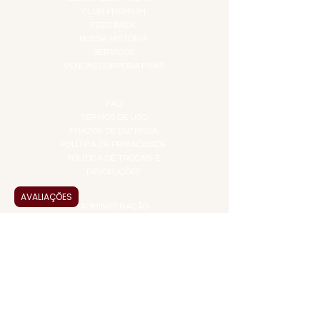
CLUB PREMIUM
FEED BACK
NOSSA HISTÓRIA
SERVIÇOS
VENDAS CORPORATIVAS
INFORMAÇÕES
FAQ
TERMOS DE USO
PRAZOS DE ENTREGA
POLÍTICA DE PRIVACIDADE
POLÍTICA DE TROCAS E
DEVOLUÇÕES
ATENDIMENTO VIRTUAL
AVALIAÇÕES
ADMINISTRAÇÃO
CONTATO@JALLASPREMIUM.COM.BR
+55 (11) 99916-8233
VENDAS
COMERCIAL@JALLASPREMIUM.COM.BR
+55(12) 97811-9783
Participe da nossa pesquisa