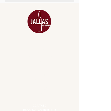
MENU
ACESSÓRIOS
ADEGA
APERITIVOS
CARNES NOBRES
COMBOS E KITS
DESTILADOS
DO MAR
GIFT VOUCHER
IGUARIAS
PROMOÇÕES
TEMPEROS
TOP 10!
INSTITUCIONAL
CONTATO
BLOG JALLAS PREMIUM