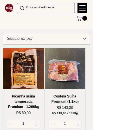
Picanha suína
Costela Suína
temperada
Premium (1,1kg)
Premium - 1.200kg
Preço
R$ 143,30
Preço
R$ 80,00
R$ 143,30
/
1000g
R
$
1