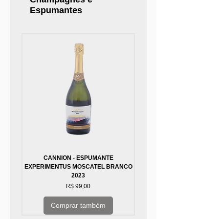
0
Espumantes
0
g
r
a
m
a
s
CANNION - ESPUMANTE
FREIXENET FREIXENET A
EXPERIMENTUS MOSCATEL BRANCO
2023
Preço
R$ 99,00
Comprar também