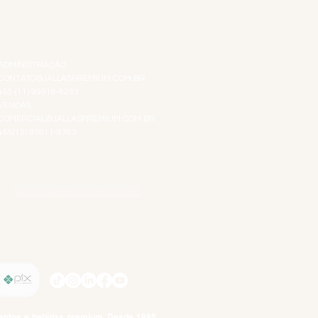
ATENDIMENTO VIRTUAL
ADMINISTRAÇÃO
CONTATO@JALLASPREMIUM.COM.BR
+55 (11) 99916-8233
VENDAS
COMERCIAL@JALLASPREMIUM.COM.BR
+55(12) 97811-9783
Participe da nossa pesquisa
SIGA-NOS
imentos e bebidas premium. Desde 1995