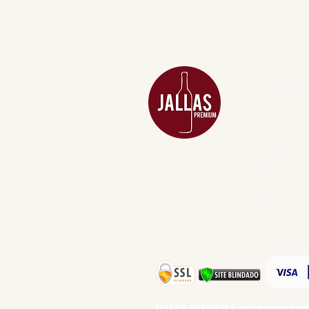
MENU
ACESSÓRIOS
ADEGA
APERITIVOS
CARNES NOB
COMBOS E KI
DESTILADOS
DO MAR
GIFT VOUCHE
IGUARIAS
PROMOÇÕES
TEMPEROS
TOP 10!
JALLAS PREMIUM
é uma empresa famil