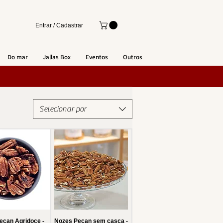
Entrar / Cadastrar
Do mar
Jallas Box
Eventos
Outros
Selecionar por
ecan Agridoce -
Nozes Pecan sem casca -