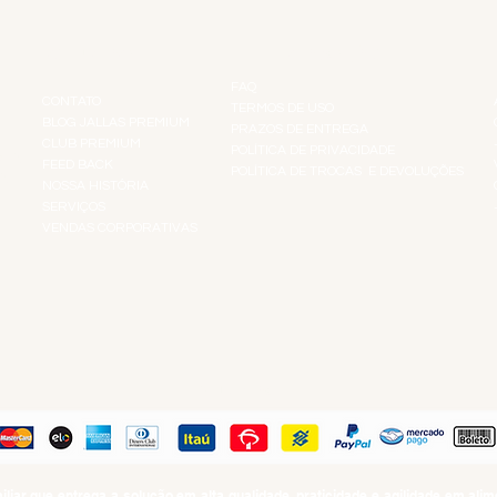
INSTITUCIONAL
INFORMAÇÕES
FAQ
CONTATO
TERMOS DE USO
BLOG JALLAS PREMIUM
PRAZOS DE ENTREGA
CLUB PREMIUM
POLÍTICA DE PRIVACIDADE
RES
FEED BACK
POLÍTICA DE TROCAS E DEVOLUÇÕES
TS
NOSSA HISTÓRIA
SERVIÇOS
VENDAS CORPORATIVAS
R
PAGUE COM
iar que entrega a solução em alta qualidade, praticidade e agilidade em al