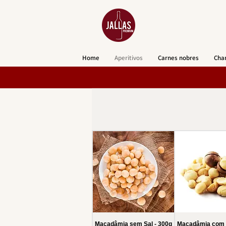
Home
Aperitivos
Carnes nobres
Cha
Macadâmia sem Sal - 300g
Macadâmia com S