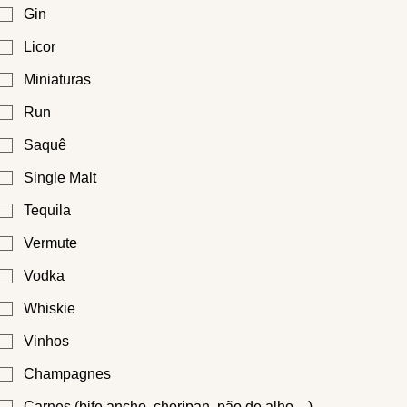
Gin
Licor
Miniaturas
Run
Saquê
Single Malt
Tequila
Vermute
Vodka
Whiskie
Vinhos
Champagnes
Carnes (bife ancho, choripan, pão de alho…)