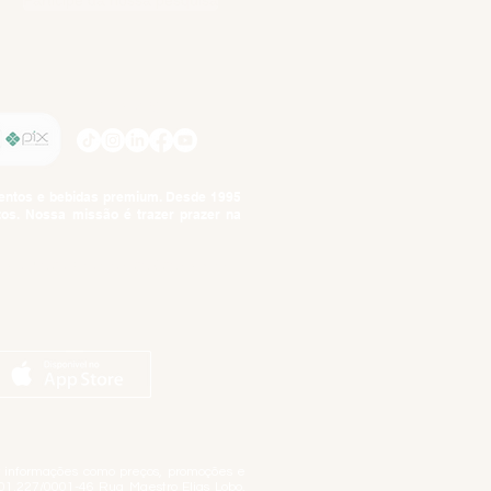
Participe da nossa pesquisa
SIGA-NOS
imentos e bebidas premium. Desde 1995
tos. Nossa missão é trazer prazer na
tuto da Criança e do Adolescente,
ar informações como preços, promoções e
01.227/0001-46 Rua Maestro Elias Lobo,