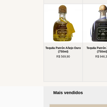
Tequila Patrón Añejo Ouro
Tequila Patrón
(750ml)
(750ml
Preço
Preço
R$ 569,90
R$ 946,
Mais vendidos