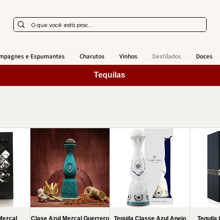
mpagnes e Espumantes
Charutos
Vinhos
Destilados
Doces
Tequilas
Mezcal
Clase Azul Mezcal Guerrero
Tequila Classe Azul Anejo
Tequila