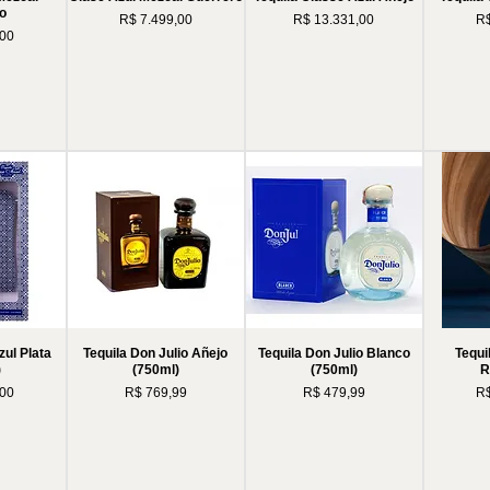
o
Preço
Preço
Pr
R$ 7.499,00
R$ 13.331,00
R$
,00
zul Plata
Tequila Don Julio Añejo
Tequila Don Julio Blanco
Tequi
)
(750ml)
(750ml)
R
Preço
Preço
Pr
,00
R$ 769,99
R$ 479,99
R$