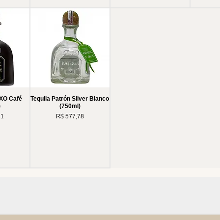
 XO Café
Tequila Patrón Silver Blanco
)
(750ml)
Preço
31
R$ 577,78