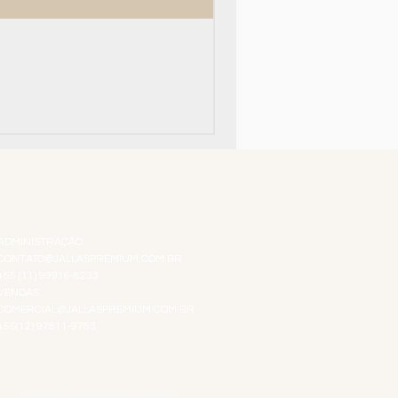
Top 10!
ATENDIMENTO VIRTUAL
ADMINISTRAÇÃO
CONTATO@JALLASPREMIUM.COM.BR
+55 (11) 99916-8233
VENDAS
COMERCIAL@JALLASPREMIUM.COM.BR
+55(12) 97811-9783