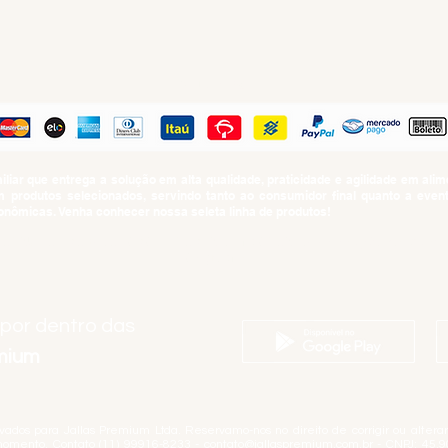
PAGUE COM
iar que entrega a solução em alta qualidade, praticidade e agilidade em al
produtos selecionados, servindo tanto ao consumidor final quanto a even
nômicas. Venha conhecer nossa seleta linha de produtos!
SUMO PROIBIDO PARA MENORES DE 18 ANOS. Determinação contida no Esta
Artigo 81.nº II.
 por dentro das
emium
rvados para Jallas Premium Ltda. Reservamo-nos no direito de corrigir ou alter
momento. Contato (11) 99916-8233 -
contato@jallaspremium.com.br
- CNPJ: 45.9