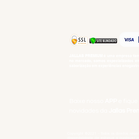
TEMPEROS
TOP 10!
JALLAS PREMIUM
é uma empresa famil
no mercado, somos especializados em 
saborização em experiências enogastro
BEBIDAS ALCOÓLICAS: VENDAS E CON
Baixe nosso
APP
e fique
novidades da
Jallas Pr
Copyright ©2021 - Todos os direitos rese
disponibilidade de estoque a qualquer 