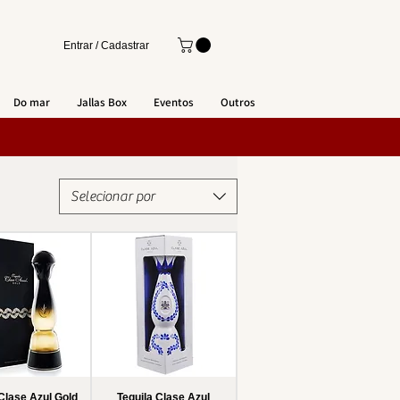
Entrar / Cadastrar
Do mar
Jallas Box
Eventos
Outros
Selecionar por
 Clase Azul Gold
Tequila Clase Azul