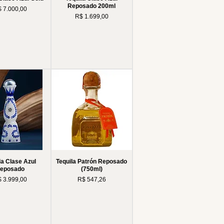
Reposado 200ml
eço
 7.000,00
Preço
R$ 1.699,00
la Clase Azul
Tequila Patrón Reposado
eposado
(750ml)
eço
Preço
 3.999,00
R$ 547,26