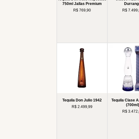
750ml Jallas Premium
Durrang
Preço
Preço
R$ 769,90
R$ 7.499
Tequila Don Julio 1942
Tequila Clase A
(700ml
Preço
R$ 2.499,99
Preço
R$ 3.472