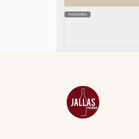
Assinantes
MENU
ACESSÓRIOS
ADEGA
APERITIVOS
CARNES NOB
COMBOS E KI
DESTILADOS
DO MAR
GIFT VOUCHE
IGUARIAS
PROMOÇÕES