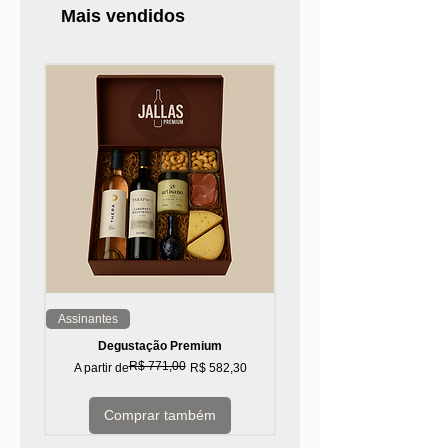
Mais vendidos
Assinantes
Top 10!
Degustação Premium
R$ 771,00
Preço normal
Preço promocional
A partir de
R$ 582,30
Comprar também