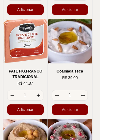
Adicionar
Adicionar
PATE FIG.FRANGO
Coalhada seca
TRADICIONAL
Preço
R$ 39,00
Preço
R$ 44,37
Adicionar
Adicionar