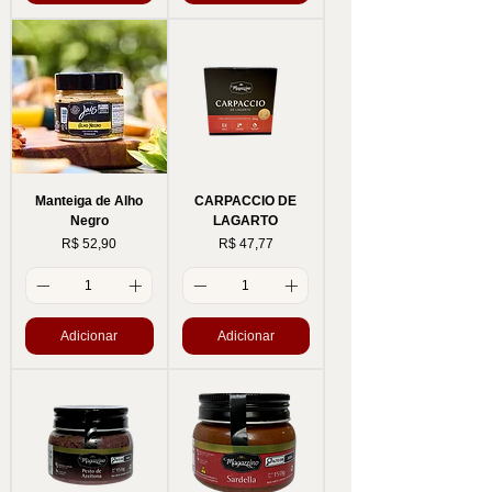
Manteiga de Alho
CARPACCIO DE
Negro
LAGARTO
Preço
Preço
R$ 52,90
R$ 47,77
Adicionar
Adicionar