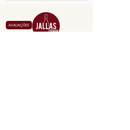
AVALIAÇÕES
MENU
ACESSÓRIOS
ADEGA
APERITIVOS
CARNES NOBRES
COMBOS E KITS
DESTILADOS
DO MAR
GIFT VOUCHER
IGUARIAS
PROMOÇÕES
TEMPEROS
TOP 10!
INSTITUCIONAL
CONTATO