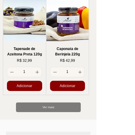
Tapenade de
Caponata de
Azeitona Preta 120g
Berinjela 220g
Preço
Preço
R$ 32,99
R$ 42,99
Adicionar
Adicionar
Ver mais