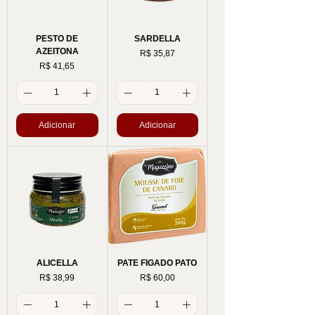
PESTO DE
SARDELLA
AZEITONA
Preço
R$ 35,87
Preço
R$ 41,65
Adicionar
Adicionar
ALICELLA
PATE FIGADO PATO
Preço
Preço
R$ 38,99
R$ 60,00