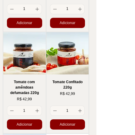
Adicionar
Adicionar
Tomate com
Tomate Confitado
amêndoas
220g
defumadas 220g
Preço
R$ 42,99
Preço
R$ 42,99
Adicionar
Adicionar