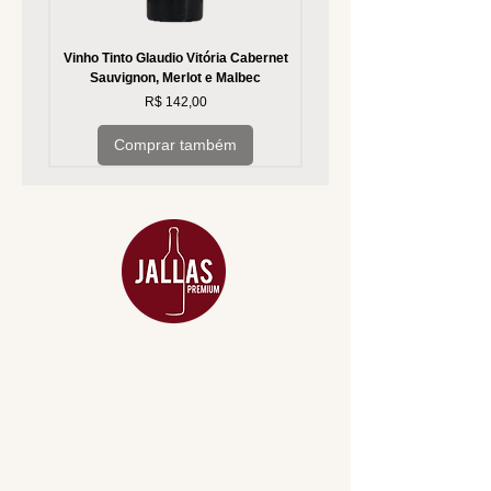
Vinho Tinto Glaudio Vitória Cabernet
Vinho Branco Glaudio Vitória
Sauvignon, Merlot e Malbec
Preço
R$ 142,00
Comprar também
MENU
ACESSÓRIOS
ADEGA
APERITIVOS
CARNES NOBRES
COMBOS E KITS
DESTILADOS
DO MAR