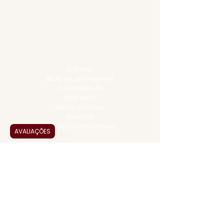
GIFT VOUCHER
IGUARIAS
PROMOÇÕES
TEMPEROS
TOP 10!
INSTITUCIONAL
CONTATO
BLOG JALLAS PREMIUM
CLUB PREMIUM
FEED BACK
NOSSA HISTÓRIA
SERVIÇOS
VENDAS CORPORATIVAS
AVALIAÇÕES
INFORMAÇÕES
FAQ
TERMOS DE USO
PRAZOS DE ENTREGA
POLÍTICA DE PRIVACIDADE
POLÍTICA DE TROCAS E
DEVOLUÇÕES
ATENDIMENTO VIRTUAL