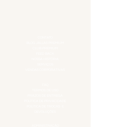
GIFT VOUCHER
IGUARIAS
PROMOÇÕES
TEMPEROS
TOP 10!
INSTITUCIONAL
CONTATO
BLOG JALLAS PREMIUM
CLUB PREMIUM
FEED BACK
NOSSA HISTÓRIA
SERVIÇOS
VENDAS CORPORATIVAS
INFORMAÇÕES
FAQ
TERMOS DE USO
PRAZOS DE ENTREGA
POLÍTICA DE PRIVACIDADE
POLÍTICA DE TROCAS E
DEVOLUÇÕES
ATENDIMENTO VIRTUAL
ADMINISTRAÇÃO