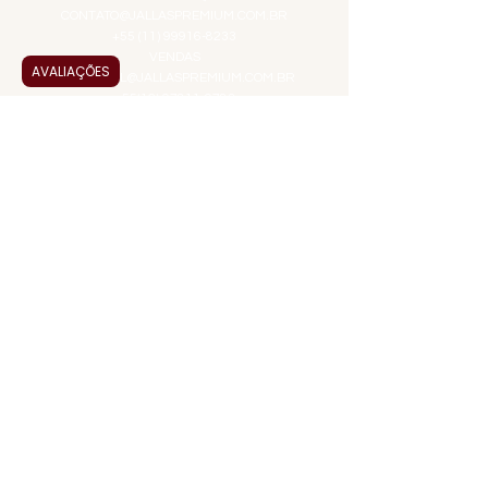
CONTATO@JALLASPREMIUM.COM.BR
+55 (11) 99916-8233
VENDAS
AVALIAÇÕES
COMERCIAL@JALLASPREMIUM.COM.BR
+55(12) 97811-9783
Participe da nossa pesquisa
PAGUE COM
JALLAS PREMIUM
é uma empresa familiar que
entrega a solução em alta qualidade, praticidade
e agilidade em alimentos e bebidas premium.
Desde 1995 no mercado, somos especializados
em produtos selecionados, servindo tanto ao
consumidor final quanto a eventos. Nossa
missão é trazer prazer na saborização em
experiências enogastronômicas. Venha
conhecer nossa seleta linha de produtos!