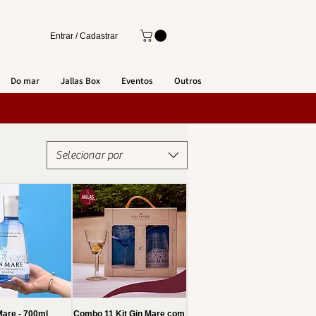
Entrar / Cadastrar
Do mar
Jallas Box
Eventos
Outros
Selecionar por
Mare - 700ml
Combo 11 Kit Gin Mare com