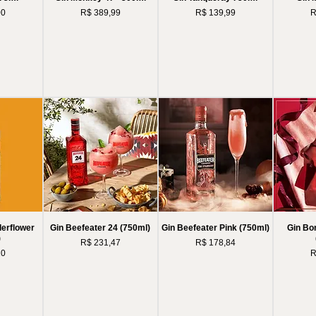
Preço
Preço
P
00
R$ 389,99
R$ 139,99
R
derflower
Gin Beefeater 24 (750ml)
Gin Beefeater Pink (750ml)
Gin B
)
Preço
Preço
R$ 231,47
R$ 178,84
P
10
R