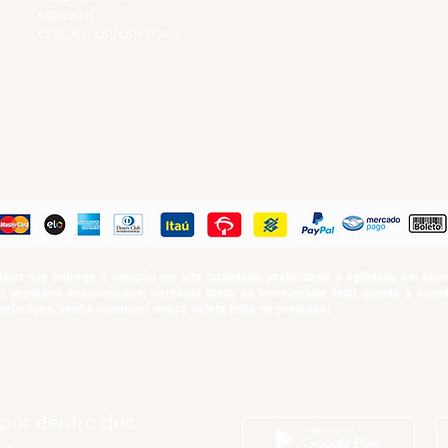
SERVIÇOS
VENDAS CORPORATIVAS
R
PAGUE COM
iar que entrega a solução em alta qualidade, praticidade e agilidade em al
produtos selecionados, servindo tanto ao consumidor final quanto a even
nômicas. Venha conhecer nossa seleta linha de produtos!
SUMO PROIBIDO PARA MENORES DE 18 ANOS. Determinação contida no Esta
Artigo 81.nº II.
 por dentro das