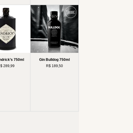
ndrick’s 750ml
Gin Bulldog 750ml
reço
Preço
$ 289,99
R$ 189,50