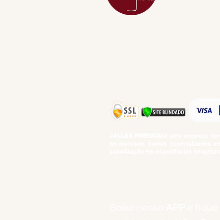
DESTILADOS
DO MAR
GIFT VOUCHE
IGUARIAS
PROMOÇÕES
TEMPEROS
TOP 10!
JALLAS PREMIUM
é uma empresa famil
no mercado, somos especializados em 
saborização em experiências enogastro
BEBIDAS ALCOÓLICAS: VENDAS E CON
Baixe nosso
APP
e fique