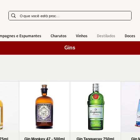
mpagnes e Espumantes
Charutos
Vinhos
Destilados
Doces
Gins
375ml
Gin Monkey 47 - 500ml
Gin Tanqueray 750ml
Gin 