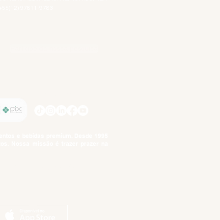
+55(12) 97811-9783
Participe da nossa pesquisa
SIGA-NOS
imentos e bebidas premium. Desde 1995
tos. Nossa missão é trazer prazer na
tuto da Criança e do Adolescente,