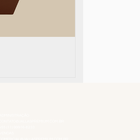
Top 10!
ATENDIMENTO VIRTUAL
ADMINISTRAÇÃO
CONTATO@JALLASPREMIUM.COM.BR
+55 (11) 99916-8233
VENDAS
COMERCIAL@JALLASPREMIUM.COM.BR