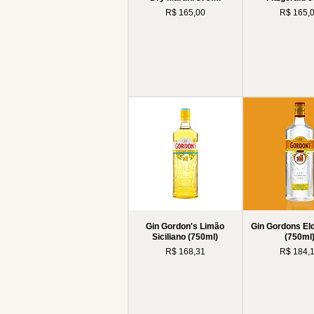
Preço
Preço
R$ 165,00
R$ 165,
Gin Gordon's Limão
Gin Gordons El
Siciliano (750ml)
(750ml
Preço
Preço
R$ 168,31
R$ 184,