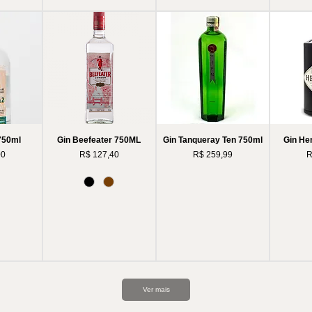
 750ml
Gin Beefeater 750ML
Gin Tanqueray Ten 750ml
Gin He
Preço
Preço
P
00
R$ 127,40
R$ 259,99
R
Ver mais