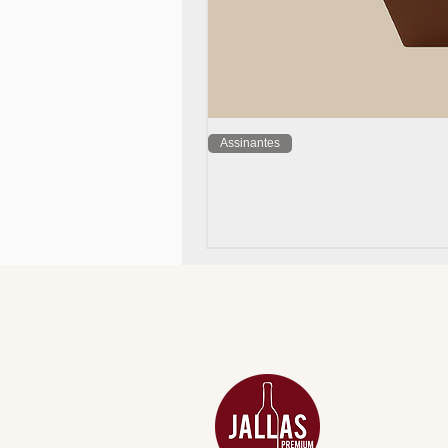
Assinantes
MENU
ACESSÓRIOS
ADEGA
APERITIVOS
CARNES NOB
COMBOS E KI