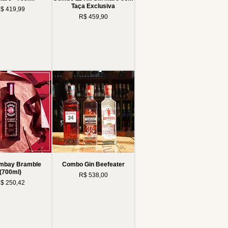
Taça Exclusiva
reço
$ 419,99
Preço
R$ 459,90
ombay Bramble
Combo Gin Beefeater
(700ml)
Preço
R$ 538,00
reço
$ 250,42