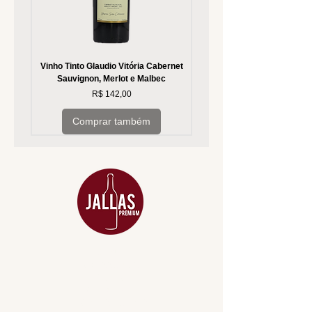
Vinho Tinto Glaudio Vitória Cabernet
Vinho Branco Glaudio Vitória
Sauvignon, Merlot e Malbec
Preço
R$ 142,00
Comprar também
MENU
ACESSÓRIOS
ADEGA
APERITIVOS
CARNES NOBRES