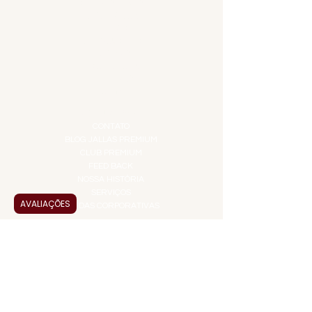
COMBOS E KITS
DESTILADOS
DO MAR
GIFT VOUCHER
IGUARIAS
PROMOÇÕES
TEMPEROS
TOP 10!
INSTITUCIONAL
CONTATO
BLOG JALLAS PREMIUM
CLUB PREMIUM
FEED BACK
NOSSA HISTÓRIA
SERVIÇOS
AVALIAÇÕES
VENDAS CORPORATIVAS
INFORMAÇÕES
FAQ
TERMOS DE USO
PRAZOS DE ENTREGA
POLÍTICA DE PRIVACIDADE
POLÍTICA DE TROCAS E
DEVOLUÇÕES