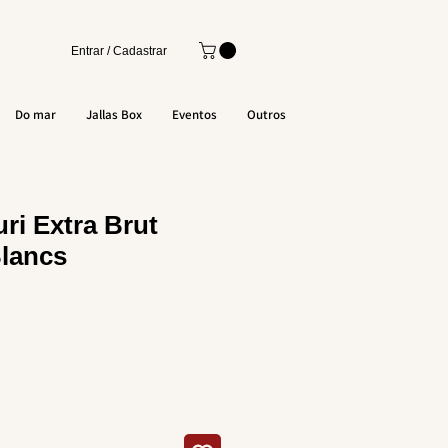
Entrar / Cadastrar
Do mar
Jallas Box
Eventos
Outros
ri Extra Brut
lancs
o