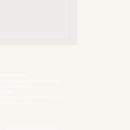
ATENDIMENTO VIRTUAL
ADMINISTRAÇÃO
CONTATO@JALLASPREMIUM.COM.BR
+55 (11) 99916-8233
VENDAS
COMERCIAL@JALLASPREMIUM.COM.BR
+55(12) 97811-9783
Participe da nossa pesquisa