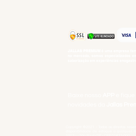
TOP 10!
JALLAS PREMIUM
é uma empresa famil
no mercado, somos especializados em 
saborização em experiências enogastro
BEBIDAS ALCOÓLICAS: VENDAS E CON
Baixe nosso
APP
e fique
novidades da
Jallas Pr
Copyright ©2021 - Todos os direitos rese
disponibilidade de estoque a qualquer 
1003 - - São Paulo/SP - CEP 01433-000