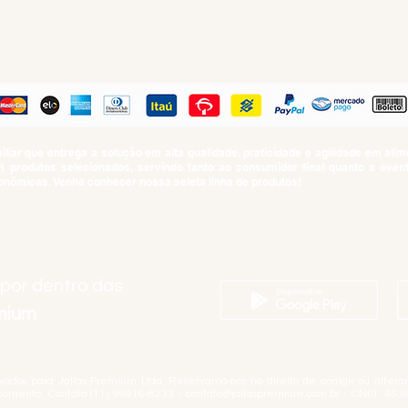
PAGUE COM
iar que entrega a solução em alta qualidade, praticidade e agilidade em al
produtos selecionados, servindo tanto ao consumidor final quanto a even
nômicas. Venha conhecer nossa seleta linha de produtos!
SUMO PROIBIDO PARA MENORES DE 18 ANOS. Determinação contida no Esta
Artigo 81.nº II.
 por dentro das
emium
rvados para Jallas Premium Ltda. Reservamo-nos no direito de corrigir ou alter
momento. Contato (11) 99916-8233 -
contato@jallaspremium.com.br
- CNPJ: 45.9