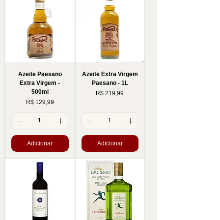
Azeite Paesano
Azeite Extra Virgem
Extra Virgem -
Paesano - 1L
500ml
Preço
R$ 219,99
Preço
R$ 129,99
Adicionar
Adicionar