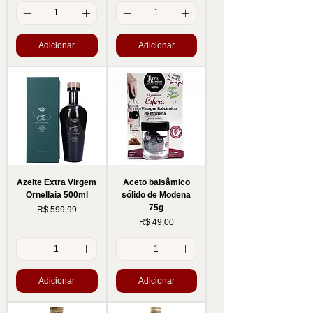
Adicionar
Adicionar
Azeite Extra Virgem
Aceto balsâmico
Ornellaia 500ml
sólido de Modena
75g
Preço
R$ 599,99
Preço
R$ 49,00
Adicionar
Adicionar