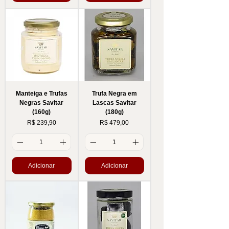
Manteiga e Trufas
Trufa Negra em
Negras Savitar
Lascas Savitar
(160g)
(180g)
Preço
Preço
R$ 239,90
R$ 479,00
Adicionar
Adicionar