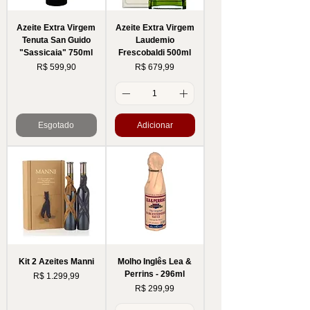
Azeite Extra Virgem
Azeite Extra Virgem
Tenuta San Guido
Laudemio
"Sassicaia" 750ml
Frescobaldi 500ml
Preço
Preço
R$ 599,90
R$ 679,99
Esgotado
Adicionar
Kit 2 Azeites Manni
Molho Inglês Lea &
Perrins - 296ml
Preço
R$ 1.299,99
Preço
R$ 299,99