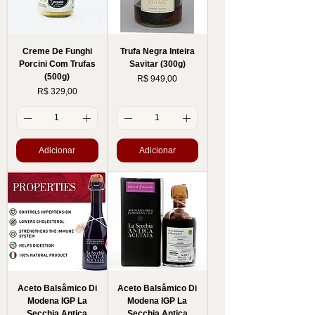
Creme De Funghi
Trufa Negra Inteira
Porcini Com Trufas
Savitar (300g)
(500g)
Preço
R$ 949,00
Preço
R$ 329,00
Adicionar
Adicionar
Aceto Balsâmico Di
Aceto Balsâmico Di
Modena IGP La
Modena IGP La
Secchia Antica
Secchia Antica