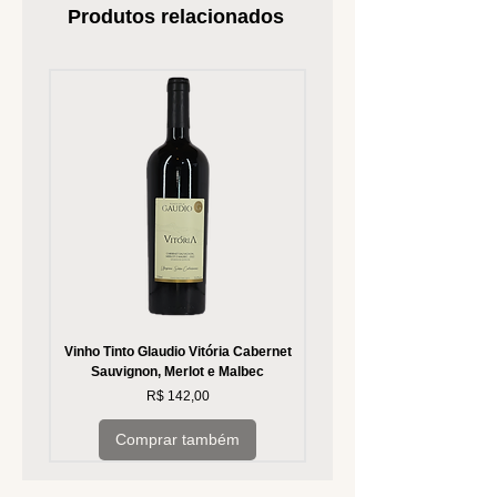
Produtos relacionados
Vinho Tinto Glaudio Vitória Cabernet
Vinho Branco Glaudio Vitória
Sauvignon, Merlot e Malbec
Preço
R$ 142,00
Comprar também