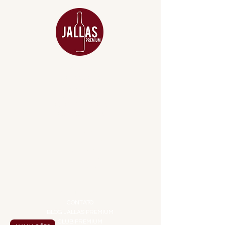
MENU
ACESSÓRIOS
ADEGA
APERITIVOS
CARNES NOBRES
COMBOS E KITS
DESTILADOS
DO MAR
GIFT VOUCHER
IGUARIAS
PROMOÇÕES
TEMPEROS
TOP 10!
INSTITUCIONAL
CONTATO
BLOG JALLAS PREMIUM
CLUB PREMIUM