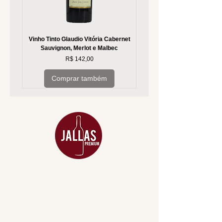
Vinho Tinto Glaudio Vitória Cabernet
Vinho Branco Glaudio Vitória
Sauvignon, Merlot e Malbec
Preço
R$ 142,00
Comprar também
MENU
ACESSÓRIOS
ADEGA
APERITIVOS
CARNES NOBRES
COMBOS E KITS