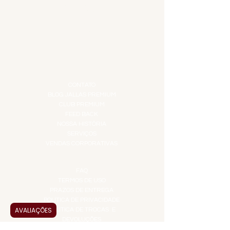
DESTILADOS
DO MAR
GIFT VOUCHER
IGUARIAS
PROMOÇÕES
TEMPEROS
TOP 10!
INSTITUCIONAL
CONTATO
BLOG JALLAS PREMIUM
CLUB PREMIUM
FEED BACK
NOSSA HISTÓRIA
SERVIÇOS
VENDAS CORPORATIVAS
INFORMAÇÕES
FAQ
TERMOS DE USO
PRAZOS DE ENTREGA
POLÍTICA DE PRIVACIDADE
AVALIAÇÕES
POLÍTICA DE TROCAS E
DEVOLUÇÕES