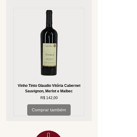
Vinho Tinto Glaudio Vitória Cabernet
Vinho Branco Glaudio Vitória
Sauvignon, Merlot e Malbec
Preço
R$ 142,00
Comprar também