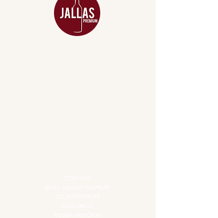
MENU
ACESSÓRIOS
ADEGA
APERITIVOS
CARNES NOBRES
COMBOS E KITS
DESTILADOS
DO MAR
GIFT VOUCHER
IGUARIAS
PROMOÇÕES
TEMPEROS
TOP 10!
INSTITUCIONAL
CONTATO
BLOG JALLAS PREMIUM
CLUB PREMIUM
FEED BACK
NOSSA HISTÓRIA