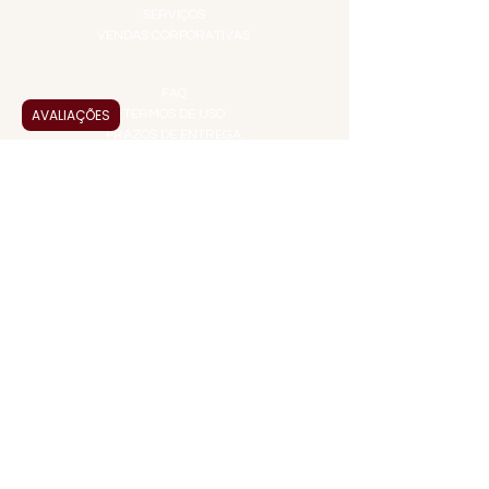
SERVIÇOS
VENDAS CORPORATIVAS
INFORMAÇÕES
FAQ
AVALIAÇÕES
TERMOS DE USO
PRAZOS DE ENTREGA
POLÍTICA DE PRIVACIDADE
POLÍTICA DE TROCAS E
DEVOLUÇÕES
ATENDIMENTO VIRTUAL
ADMINISTRAÇÃO
CONTATO@JALLASPREMIUM.COM.BR
+55 (11) 99916-8233
VENDAS
COMERCIAL@JALLASPREMIUM.COM.BR
+55(12) 97811-9783
Participe da nossa pesquisa
PAGUE COM