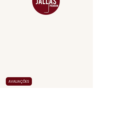
MENU
ACESSÓRIOS
ADEGA
APERITIVOS
CARNES NOBRES
COMBOS E KITS
DESTILADOS
DO MAR
GIFT VOUCHER
IGUARIAS
PROMOÇÕES
TEMPEROS
AVALIAÇÕES
TOP 10!
INSTITUCIONAL
CONTATO
BLOG JALLAS PREMIUM
CLUB PREMIUM
FEED BACK
NOSSA HISTÓRIA
SERVIÇOS