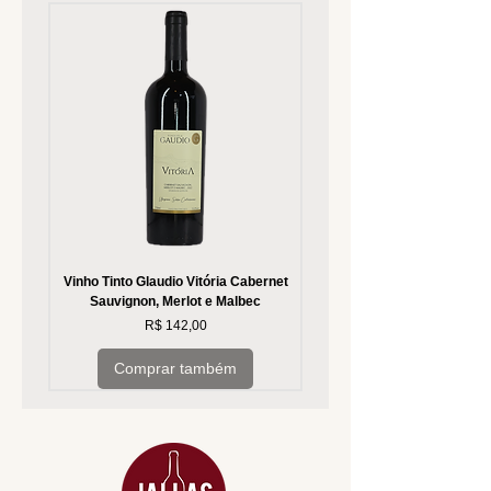
Vinho Tinto Glaudio Vitória Cabernet
Vinho Branco Glaudio Vitória
Sauvignon, Merlot e Malbec
Preço
R$ 142,00
Comprar também