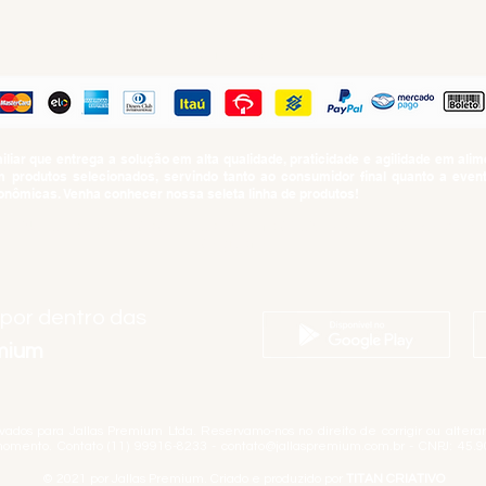
PAGUE COM
iar que entrega a solução em alta qualidade, praticidade e agilidade em al
produtos selecionados, servindo tanto ao consumidor final quanto a even
nômicas. Venha conhecer nossa seleta linha de produtos!
SUMO PROIBIDO PARA MENORES DE 18 ANOS. Determinação contida no Esta
Artigo 81.nº II.
 por dentro das
emium
rvados para Jallas Premium Ltda. Reservamo-nos no direito de corrigir ou alter
momento. Contato (11) 99916-8233 -
contato@jallaspremium.com.br
- CNPJ: 45.9
© 2021 por Jallas Premium. Criado e produzido por
TITAN CRIATIVO