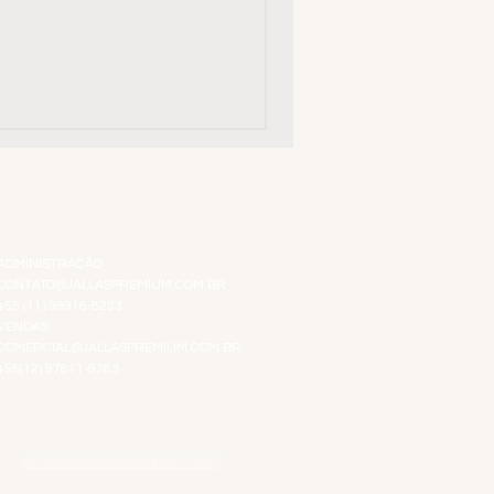
ATENDIMENTO VIRTUAL
ADMINISTRAÇÃO
CONTATO@JALLASPREMIUM.COM.BR
+55 (11) 99916-8233
VENDAS
COMERCIAL@JALLASPREMIUM.COM.BR
+55(12) 97811-9783
Participe da nossa pesquisa