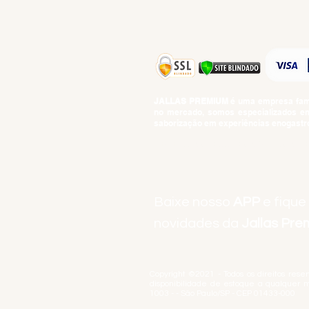
JALLAS PREMIUM
é uma empresa famil
no mercado, somos especializados em 
saborização em experiências enogastro
BEBIDAS ALCOÓLICAS: VENDAS E CON
Baixe nosso
APP
e fique
novidades da
Jallas Pr
Copyright ©2021 - Todos os direitos rese
disponibilidade de estoque a qualquer 
1003 - - São Paulo/SP - CEP 01433-000