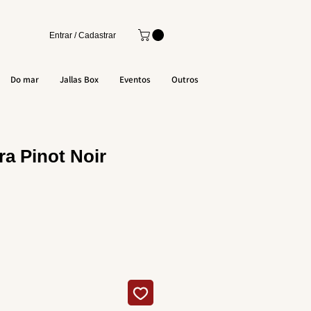
Entrar / Cadastrar
Do mar
Jallas Box
Eventos
Outros
a Pinot Noir
o