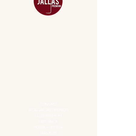
MENU
ACESSÓRIOS
ADEGA
APERITIVOS
CARNES NOBRES
COMBOS E KITS
DESTILADOS
DO MAR
GIFT VOUCHER
IGUARIAS
PROMOÇÕES
TEMPEROS
TOP 10!
INSTITUCIONAL
CONTATO
BLOG JALLAS PREMIUM
CLUB PREMIUM
FEED BACK
NOSSA HISTÓRIA
SERVIÇOS