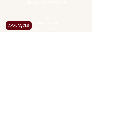
VENDAS CORPORATIVAS
INFORMAÇÕES
FAQ
TERMOS DE USO
AVALIAÇÕES
PRAZOS DE ENTREGA
POLÍTICA DE PRIVACIDADE
POLÍTICA DE TROCAS E
DEVOLUÇÕES
ATENDIMENTO VIRTUAL
ADMINISTRAÇÃO
CONTATO@JALLASPREMIUM.COM.BR
+55 (11) 99916-8233
VENDAS
COMERCIAL@JALLASPREMIUM.COM.BR
+55(12) 97811-9783
Participe da nossa pesquisa
PAGUE COM