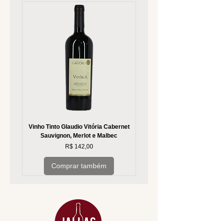
Vinho Tinto Glaudio Vitória Cabernet
Vinho Branco Glaudio Vitória
Sauvignon, Merlot e Malbec
Preço
R$ 142,00
Comprar também