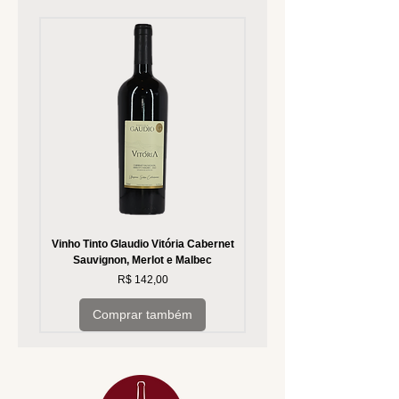
Vinho Tinto Glaudio Vitória Cabernet
Vinho Branco Glaudio Vitória
Sauvignon, Merlot e Malbec
Preço
R$ 142,00
Comprar também