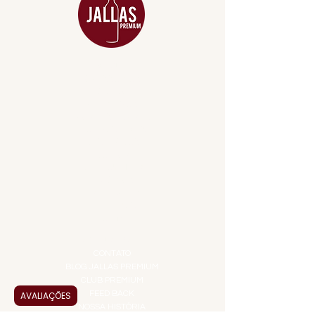
MENU
ACESSÓRIOS
ADEGA
APERITIVOS
CARNES NOBRES
COMBOS E KITS
DESTILADOS
DO MAR
GIFT VOUCHER
IGUARIAS
PROMOÇÕES
TEMPEROS
TOP 10!
INSTITUCIONAL
CONTATO
BLOG JALLAS PREMIUM
CLUB PREMIUM
FEED BACK
AVALIAÇÕES
NOSSA HISTÓRIA